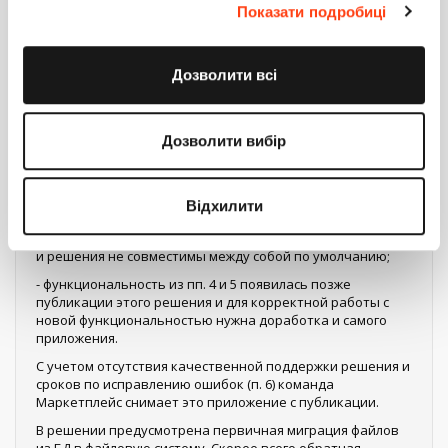
Показати подробиці
Алексей, добрый день,
провела дополнительный анализ по описанным кейсам
выше и хочу прояснить возникшие сложности в работе с
Дозволити всі
приложением:
- работа с мобильным приложением действительно не
поддерживалась изначально, такой кейс не
Дозволити вибір
предусматривался ответственной командой при
разработке приложения;
- в Creatio нет единого базового подхода по хранению
Відхилити
файлов во внешних системах, поэтому разработчики
решений по работе с файлами используют свои подходы
и решения не совместимы между собой по умолчанию;
- функциональность из пп. 4 и 5 появилась позже
публикации этого решения и для корректной работы с
новой функциональностью нужна доработка и самого
приложения.
С учетом отсутствия качественной поддержки решения и
сроков по исправлению ошибок (п. 6) команда
Маркетплейс снимает это приложение с публикации.
В решении предусмотрена первичная миграция файлов