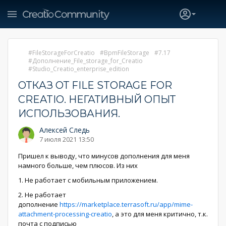
FileStorageForCreatio
BpmFileStorage
7.17
Дополнение_File_storage_for_Creatio
Studio_Creatio_enterprise_edition
ОТКАЗ ОТ FILE STORAGE FOR
CREATIO. НЕГАТИВНЫЙ ОПЫТ
ИСПОЛЬЗОВАНИЯ.
Алексей Следь
7 июля 2021 13:50
Пришел к выводу, что минусов дополнения для меня
намного больше, чем плюсов. Из них
1. Не работает с мобильным приложением.
2. Не работает
дополнение
https://marketplace.terrasoft.ru/app/mime-
attachment-processing-creatio
, а это для меня критично, т.к.
почта с подписью