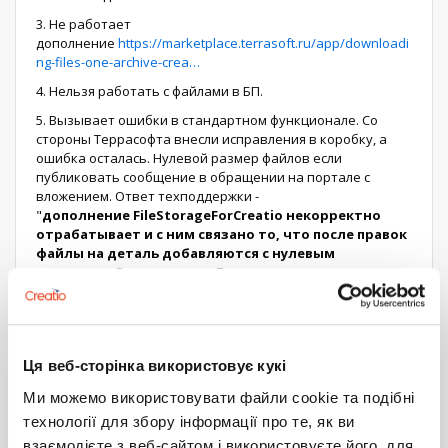
3. Не работает
дополнение
https://marketplace.terrasoft.ru/app/downloadi
ng-files-one-archive-crea…
4. Нельзя работать с файлами в БП.
5. Вызывает ошибки в стандартном функционале. Со
стороны Террасофта внесли исправления в коробку, а
ошибка осталась. Нулевой размер файлов если
публиковать сообщение в обращении на портале с
вложением. Ответ техподдержки -
"
дополнение FileStorageForCreatio некорректно
отрабатывает и с ним связано то, что после правок
файлы на деталь добавляются с нулевым
размером. Рекомендуем Вам временно удалить
данное приложение. С самой проблемой
дополнения FileStorageForCreatio, пожалуйста,
обратитесь на
Community
, так как дополнение
поддерживается только через Community.
" Ах, да.
Ця веб-сторінка використовує кукі
Галка выгружать файлы отключена!
6. Не поддерживается. От слова Совсем. Еще в начале
Ми можемо використовувати файли cookie та подібні
апереля писал, что используются устаревшие методы. В
технології для збору інформації про те, як ви
конце мая подключил техподдержку. В результате
взаємодієте з веб-сайтом і використовуєте його, для