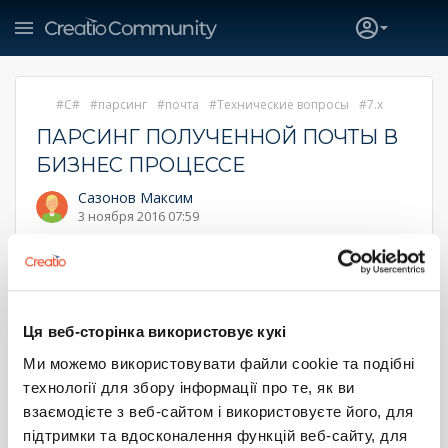
C#
парсинг
почта
Технические вопросы
7.x
ПАРСИНГ ПОЛУЧЕННОЙ ПОЧТЫ В
БИЗНЕС ПРОЦЕССЕ
Сазонов Максим
3 ноября 2016 07:59
Здравствуйте. Скажите пожалуйста, как можно в
bpm'online sales team 7.8.2 в бизнес процессе получить
тело входящего письма.
Процесс запускается по сигналу входящего письма,
читаются данные письма а вот, как дальше быть? Как
Ця веб-сторінка використовує кукі
распарсить?
Скрин прилагаю.
Ми можемо використовувати файли cookie та подібні
технології для збору інформації про те, як ви
2
0
взаємодієте з веб-сайтом і використовуєте його, для
підтримки та вдосконалення функцій веб-сайту, для