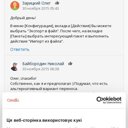
Зарицкий Олег
0
30 ноября 2015 05:43
Добрый день!
В меню [Конфигурация], вкладка [Действия] Вы можете
выбрать “Экспорт в файл”. После чего, на вкладке
[Пакеты] выбрать интересующий пакет и выполнить
действие “Импорт из файла”.
Ответить
Байбородин Николай
0
30 ноября 2015 06:38
Олег, спасибо!
Собственно, как я и предполагал :) Подумал, что есть
альтернативный вариант переноса.
А так, решение рабочее - получилось. Спасибо.
Ответить
Главный Сергей
0
Ця веб-сторінка використовує кукі
22 июля 2016 12:09