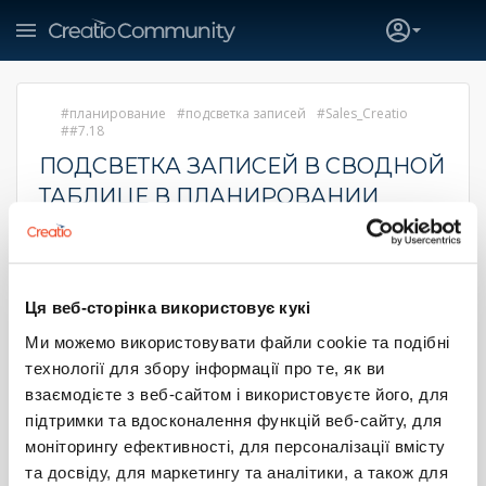
планирование
подсветка записей
Sales_Creatio
#7.18
ПОДСВЕТКА ЗАПИСЕЙ В СВОДНОЙ
ТАБЛИЦЕ В ПЛАНИРОВАНИИ
Alla Savelieva
18 ноября 2021 12:39
Доброго времени суток!
Ця веб-сторінка використовує кукі
Возможно, ли с помощью средств разработки в
конфигурации настроить подсветку ячеек в сводной
Ми можемо використовувати файли cookie та подібні
таблице в планировании?
технології для збору інформації про те, як ви
Например:
взаємодієте з веб-сайтом і використовуєте його, для
підтримки та вдосконалення функцій веб-сайту, для
моніторингу ефективності, для персоналізації вмісту
Буду благодарна, если кто-то может поделиться
решением или подсказать вектор для выполнения
та досвіду, для маркетингу та аналітики, а також для