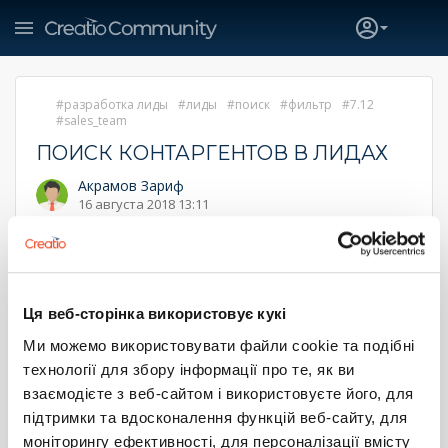
разработка лиды
лиды
поиск
фильтр
7.12
sales_team
ПОИСК КОНТАРГЕНТОВ В ЛИДАХ
Акрамов Зариф
16 августа 2018 13:11
Добрый день!
Специфика работы заказчика находить инвесторов для
Инвестпроектов . Инвестпроекты регистрируется в
качестве лида.
Ця веб-сторінка використовує кукі
Задача состоит в том чтобы после регистрации Лида
Ми можемо використовувати файли cookie та подібні
система сама отфильтровала необходимых инвесторов
технології для збору інформації про те, як ви
из раздела контрагента и предоставила выбор для
предложения им инветспроекта.
взаємодієте з веб-сайтом і використовуєте його, для
підтримки та вдосконалення функцій веб-сайту, для
Напр. Зарегистрирован Лид, где необходимо найти
инвестора для инвестиции в сельское хозяйства.
моніторингу ефективності, для персоналізації вмісту