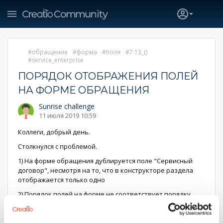
обращение
форма
поля
7.13_()
service_enterprise
ПОРЯДОК ОТОБРАЖЕНИЯ ПОЛЕЙ
НА ФОРМЕ ОБРАЩЕНИЯ
Sunrise challenge
11 июля 2019 10:59
Коллеги, добрый день.
Столкнулся с проблемой.
1) На форме обращения дублируется поле "Сервисный
договор", несмотря на то, что в конструкторе раздела
отображается только одно
2) Порядок полей на форме не соответствует порядку
полей в конструкторе
Бизнес-правила отключил.