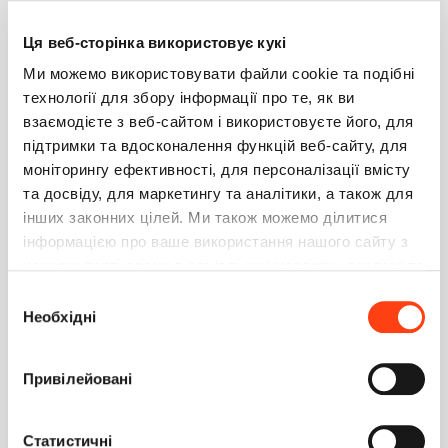
Конфигурацию перекомпилировал полностью.
Ця веб-сторінка використовує кукі
Скрины вложением
Ми можемо використовувати файли cookie та подібні
Помогите понять в чём проблема ?
технології для збору інформації про те, як ви
взаємодієте з веб-сайтом і використовуєте його, для
підтримки та вдосконалення функцій веб-сайту, для
моніторингу ефективності, для персоналізації вмісту
та досвіду, для маркетингу та аналітики, а також для
3
0
інших законних цілей. Ми також можемо ділитися
інформацією про ваше використання нашого сайту з
Зверев Александр
0
нашими партнерами в соціальних мережах, рекламі та
15 июля 2019 14:32
аналітиці, які можуть поєднувати її з іншою
Вибір
Это может быть из-за того, что расположение полей
інформацією, яку ви їм надали або яку вони зібрали
Необхідні
задано в схеме кодом, слишком сложным для разбора
згоди
мастером разделов. Откройте схему CasePageV2 и
під час використання вами їхніх послуг. Детальніше
поищите упоминания этого поля в пакете Custom с
на вкладці «Про програму».
Вашими изменениями и в других пакетах.
Привілейовані
Ответить
Статистичні