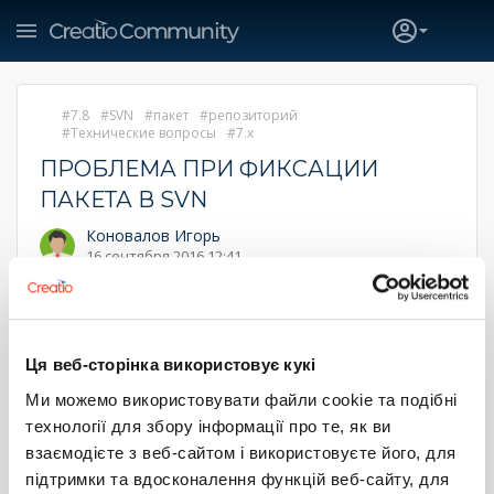
7.8
SVN
пакет
репозиторий
Технические вопросы
7.x
ПРОБЛЕМА ПРИ ФИКСАЦИИ
ПАКЕТА В SVN
Коновалов Игорь
16 сентября 2016 12:41
Добрый день.
При фиксации пакета в репозитории возникает ошибка
"Ошибка при работе с системой контроля версий. Ошибка
Ця веб-сторінка використовує кукі
при работе с хранилищем. Необходима синхронизация с
сервером"
Ми можемо використовувати файли cookie та подібні
После обновления пакета из репозитория и повторной
технології для збору інформації про те, як ви
фиксации ошибка повторяетя.
взаємодієте з веб-сайтом і використовуєте його, для
До сегодняшнего дня пакет фиксировал нормально.
підтримки та вдосконалення функцій веб-сайту, для
Никакие манипуляции с репозиторием за это время не