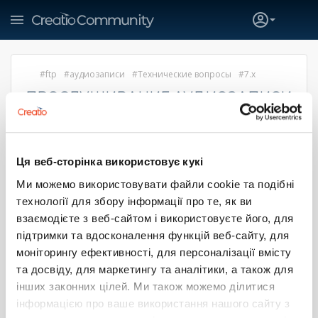
ftp
аудиозаписи
Технические вопросы
7.x
ПРОСЛУШИВАНИЕ АУДИОЗАПИСИ
С FTP СЕРВЕРА С АВТОРИЗАЦИЕЙ
Гриценко Богдан
24 марта 2017 14:05
Ця веб-сторінка використовує кукі
Здравствуйте!
Ми можемо використовувати файли cookie та подібні
У нас записи звонков выкладываются на ftp сервер с
технології для збору інформації про те, як ви
авторизацией. Нам нужно чтобы эти аудиозаписи можно
взаємодієте з веб-сайтом і використовуєте його, для
было прослушать из bpm. Мы пробовали добавить в
підтримки та вдосконалення функцій веб-сайту, для
адрес логин и пароль, но при первом прослушивании
браузер всё равно выводит форму авторизации.
моніторингу ефективності, для персоналізації вмісту
Возможно есть способ авторизоваться в фоне при входе
та досвіду, для маркетингу та аналітики, а також для
пользователя?
інших законних цілей. Ми також можемо ділитися
інформацією про ваше використання нашого сайту з
1
0