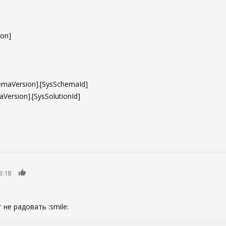
ion]
emaVersion].[SysSchemaId]
Version].[SysSolutionId]
0
3:18
 не радовать :smile: