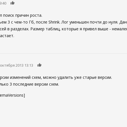
0
9:40
ал поиск причин роста.
м 3 с чем-то Гб, после Shrink. Лог уменьшен почти до нуля. Дан
ей в разделах. Размер таблиц, которые я привел выше - немале
астает.
0
 октября 2013 13:13
ерсии изменений схем, можно удалить уже старые версии.
ько 3 последние версии схем.
emaVersions]