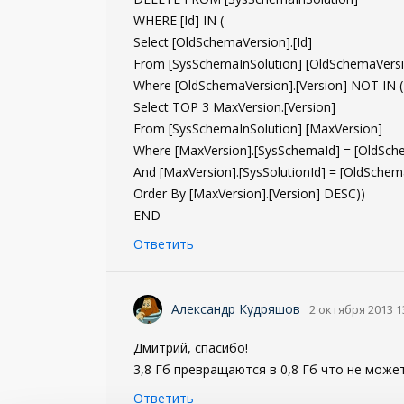
WHERE [Id] IN (
Select [OldSchemaVersion].[Id]
From [SysSchemaInSolution] [OldSchemaVers
Where [OldSchemaVersion].[Version] NOT IN (
Select TOP 3 MaxVersion.[Version]
From [SysSchemaInSolution] [MaxVersion]
Where [MaxVersion].[SysSchemaId] = [OldSch
And [MaxVersion].[SysSolutionId] = [OldSchema
Order By [MaxVersion].[Version] DESC))
END
Ответить
Александр Кудряшов
2 октября 2013 1
Дмитрий, спасибо!
3,8 Гб превращаются в 0,8 Гб что не может
Ответить