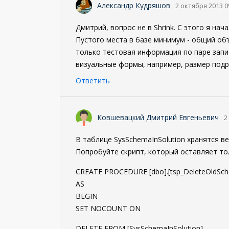
Александр Кудряшов
2 октября 2013 0
Дмитрий, вопрос не в Shrink. С этого я нач
Пустого места в базе минимум - общий объе
только тестовая информация по паре запис
визуальные формы, например, размер подр
Ответить
Ковшевацкий Дмитрий Евгеньевич
2
В таблице SysSchemaInSolution хранятся в
Попробуйте скрипт, который оставляет тол
CREATE PROCEDURE [dbo].[tsp_DeleteOldSch
AS
BEGIN
SET NOCOUNT ON
DELETE FROM [SysSchemaInSolution]