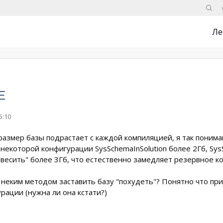
Поис
Ле
E
5:10
размер базы подрастает с каждой компиляцией, я так понима
 некоторой конфигурации SysSchemaInSolution более 2Гб, Sy
"весить" более 3Гб, что естественно замедляет резервное ко
 неким методом заставить базу "похудеть"? Понятно что пр
рации (нужна ли она кстати?)