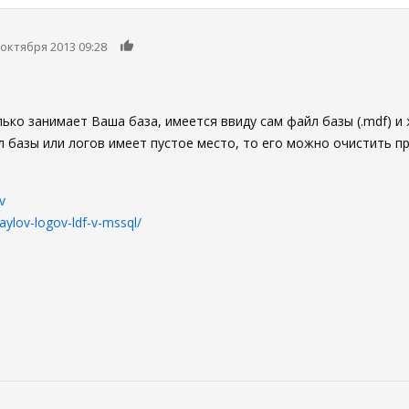
0
 октября 2013 09:28
о занимает Ваша база, имеется ввиду сам файл базы (.mdf) и жу
айл базы или логов имеет пустое место, то его можно очистить 
v
aylov-logov-ldf-v-mssql/