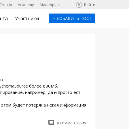
к
Creatio
Academy
Marketplace
Войти
нта
Участники
+
ДОБАВИТЬ ПОСТ
ю.
sSchemaSource более 800Мб.
пирование, например, да и просто ест
и этом будет потеряна некая информация
4
комментария