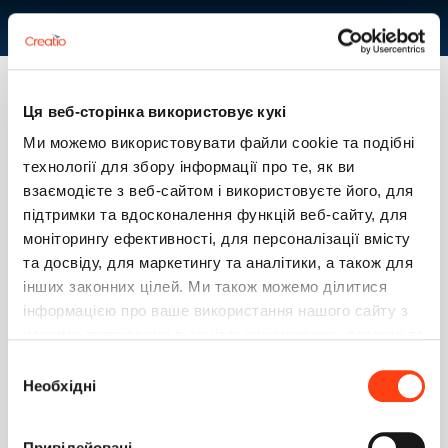
С Новым Годом!!
Ця веб-сторінка використовує кукі
С НОВЫМ ГОДОМ!!
Ми можемо використовувати файли cookie та подібні
технології для збору інформації про те, як ви
Илья Т.
31 декабря 2013 11:41
взаємодієте з веб-сайтом і використовуєте його, для
підтримки та вдосконалення функцій веб-сайту, для
С Новым Годом!! Ураа!!
моніторингу ефективності, для персоналізації вмісту
1
та досвіду, для маркетингу та аналітики, а також для
4
інших законних цілей. Ми також можемо ділитися
інформацією про ваше використання нашого сайту з
Арсений Белецкий
0
31 декабря 2013 11:56
нашими партнерами в соціальних мережах, рекламі та
аналітиці, які можуть поєднувати її з іншою
Вибір
Илья, огромное спасибо!
інформацією, яку ви їм надали або яку вони зібрали
Необхідні
згоди
Присоединяюсь к поздравлениям!!!
під час використання вами їхніх послуг. Детальніше
на вкладці «Про програму».
Привілейовані