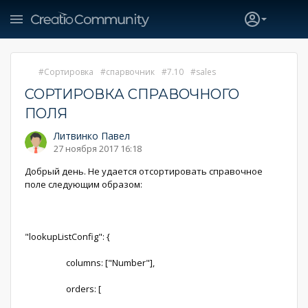
Сортировка
спарвочник
7.10
sales
СОРТИРОВКА СПРАВОЧНОГО
ПОЛЯ
Литвинко Павел
27 ноября 2017 16:18
Добрый день. Не удается отсортировать справочное
поле следующим образом:
"lookupListConfig": {
columns: ["Number"],
orders: [