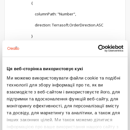
{
columnPath: "Number",
direction: Terrasoft.OrderDirection.ASC
}
]
},
Ця веб-сторінка використовує кукі
3
1
Ми можемо використовувати файли cookie та подібні
технології для збору інформації про те, як ви
Альмухаметов Булат
0
28 ноября 2017 12:10
взаємодієте з веб-сайтом і використовуєте його, для
підтримки та вдосконалення функцій веб-сайту, для
скорее всего Number просто текстовое поле, поэтому
сортировка происходит некорректно
моніторингу ефективності, для персоналізації вмісту
та досвіду, для маркетингу та аналітики, а також для
Ответить
інших законних цілей. Ми також можемо ділитися
інформацією про ваше використання нашого сайту з
Одеяненко Юлия
0