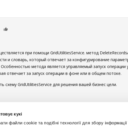
0
ествляется при помощи GridUtilitiesService. метод DeleteRecor
сти и словарь, который отвечает за конфигурирование парамет
or. Особенностью метода является управляемый запуск операции
рая отвечает за запуск операции в фоне или в общем потоке.
схему GridUtilitiesService для решения вашей бизнес цели.
ы комментировать
товує кукі
и файли cookie та подібні технології для збору інформації 