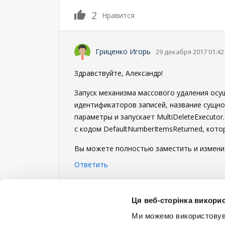
2
Нравится
Гриценко Игорь
29 декабря 2017 01:42
Здравствуйте, Александр!
Запуск механизма массового удаления осущ
идентификаторов записей, название сущно
параметры и запускает MultiDeleteExecut
с кодом DefaultNumberItemsReturned, кото
Вы можете полностью заместить и изменить 
Ответить
Войдите
или
зарегистрируйтесь
, что б
Ця веб-сторінка викорис
Ми можемо використовуват