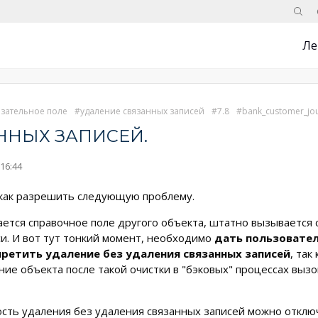
Поис
Ле
зательное поле
удаление связанных записей
7.8
bank_customer_jo
ННЫХ ЗАПИСЕЙ.
16:44
 как разрешить следующую проблему.
ается справочное поле другого объекта, штатно вызывается
си. И вот тут тонкий момент, необходимо
дать пользовател
претить удаление без удаления связанных записей
, так
ие объекта после такой очистки в "бэковых" процессах вызо
ность удаления без удаления связанных записей можно отклю