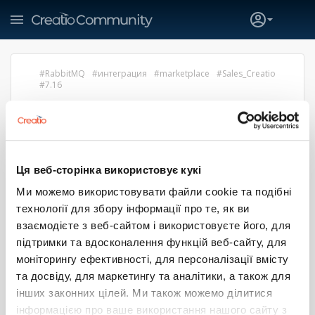
RabbitMQ
интеграция
marketplace
Sales_Creatio
7.16
ВОПРОС ПО RABBITMQ
Яна Владимировна
30 марта 2022 20:22
Коллеги, добрый день!
Ця веб-сторінка використовує кукі
Может кто-то пробовал работать с RabbitMQ.
Ми можемо використовувати файли cookie та подібні
Подскажите, пожалуйста, возможно ли забирать данные
технології для збору інформації про те, як ви
из очередей бизнес-процессом? Можно ли отправлять
взаємодієте з веб-сайтом і використовуєте його, для
данные в очередь RabbitMQ из Creatio?
підтримки та вдосконалення функцій веб-сайту, для
https://marketplace.terrasoft.ua/app/rabbitmq-connector-
моніторингу ефективності, для персоналізації вмісту
creatio
та досвіду, для маркетингу та аналітики, а також для
2
0
інших законних цілей. Ми також можемо ділитися
інформацією про ваше використання нашого сайту з