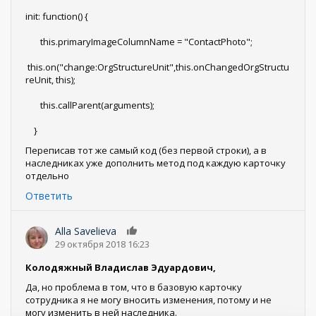
init: function() {
this.primaryImageColumnName = "ContactPhoto";
this.on("change:OrgStructureUnit",this.onChangedOrgStructu
reUnit, this);
this.callParent(arguments);
}
Переписав тот же самый код (без первой строки), а в
наследниках уже дополнить метод под каждую карточку
отдельно
Ответить
Alla Savelieva
0
29 октября 2018 16:23
Колодяжный Владислав Эдуардович,
Да, но проблема в том, что в базовую карточку
сотрудника я не могу вносить изменения, потому и не
могу изменить в ней наследника.