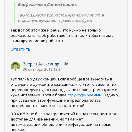
Варфоломеев Данила пишет:
Так-то вынести всю кастомную логику из init в
отдельную функцию - правильнее будет
Так вот об этом же и речь, что нужно не только
реализовать "шоб работало", но и так, чтобы потом с
этим другие могли работать!
Ответить
Зверев Александр
0
30 октября 2018 13:34
Тут палка о двух концах. Если вообще всё выносить в
отдельные функции, в ожидании, что кто-то захочет их
переопределить, то сам код станет более громоздким и
хуже читаемым. Хотя и более
структурируемым
. Видимо,
при создании этой функции не предполагалась
потребность в смене поля с картинкой.
В 3.Х и 5.Х не было разграничений по пакетам, весь код
доступен для изменений, но там и нет
автоматизации обновления конфигурации на новые
версии.