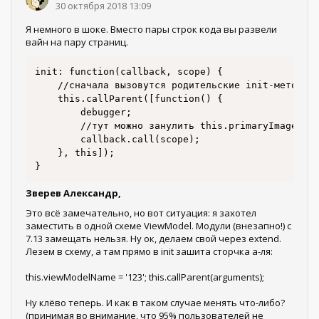
30 октября 2018 13:09
Я немного в шоке. Вместо пары строк кода вы развели
вайн на пару страниц.
init: function(callback, scope) {

	//сначала вызовутся родительские init-методы

	this.callParent([function() {

		debugger;

		//тут можно занулить this.primaryImageColumnName

		callback.call(scope);

	}, this]);

}
Зверев Александр,
Это всё замечательно, но вот ситуация: я захотел
заместить в одной схеме ViewModel. Модули (внезапно!) с
7.13 замещать нельзя. Ну ок, делаем свой через extend.
Лезем в схему, а там прямо в init зашита сторчка а-ля:
this.viewModelName = '123'; this.callParent(arguments);
Ну клёво теперь. И как в таком случае менять что-либо?
(принимая во внимание, что 95% пользователей не