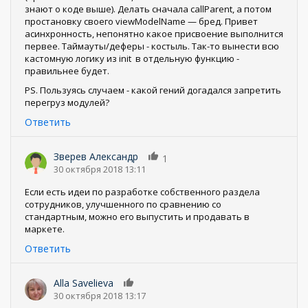
знают о коде выше). Делать сначала callParent, а потом
простановку своего viewModelName — бред. Привет
асинхронность, непонятно какое присвоение выполнится
первее. Таймауты/деферы - костыль. Так-то вынести всю
кастомную логику из init в отдельную функцию -
правильнее будет.
PS. Пользуясь случаем - какой гений догадался запретить
перегруз модулей?
Ответить
Зверев Александр
1
30 октября 2018 13:11
Если есть идеи по разработке собственного раздела
сотрудников, улучшенного по сравнению со
стандартным, можно его выпустить и продавать в
маркете.
Ответить
Alla Savelieva
0
30 октября 2018 13:17