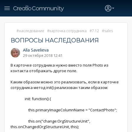
наследование
карточка сотрудника
7.12
sales
ВОПРОСЫ НАСЛЕДОВАНИЯ
Alla Savelieva
29 октября 2018 12:41
В карточке сотрудника нужно вместо поля Photo из
контакта отображать другое поле.
Каким образом можно это реализовать, если в карточке
сотрудника метод init() реализован таким образом:
init: function() {
this.primaryImageColumnName = "ContactPhoto";
this.on("change:OrgStructureUnit",
this.onChangedOrgStructureUnit, this);