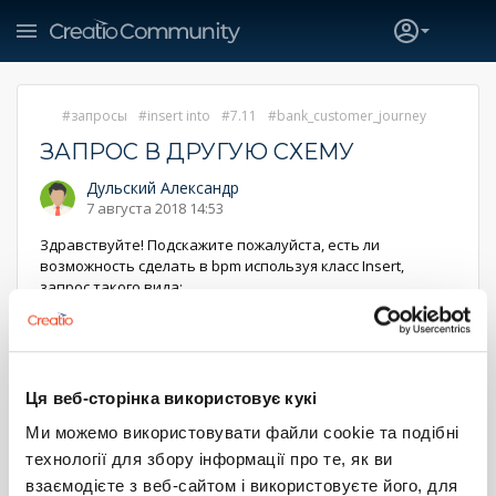
запросы
insert into
7.11
bank_customer_journey
ЗАПРОС В ДРУГУЮ СХЕМУ
Дульский Александр
7 августа 2018 14:53
Здравствуйте! Подскажите пожалуйста, есть ли
возможность сделать в bpm используя класс Insert,
запрос такого вида:
Insert into "имя сторонней базы"."имя таблицы это
т.е. сделать инсерт в другую стороннюю базу, или
прочитать от туда таблицу. Если да, то как сделать.
Ця веб-сторінка використовує кукі
Ми можемо використовувати файли cookie та подібні
3
0
технології для збору інформації про те, як ви
взаємодієте з веб-сайтом і використовуєте його, для