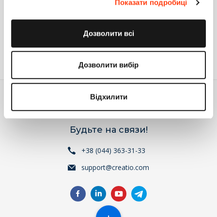
Спасибо за ответы, да я уже примерно так и начал
Показати подробиці
делать, с использованием тригеров, и т.д.
Ответить
Дозволити всі
Войдите
или
зарегистрируйтесь
, что бы комментировать
Дозволити вибір
Відхилити
Будьте на связи!
+38 (044) 363-31-33
support@creatio.com