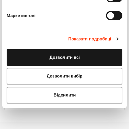
вызывал всегда актуальную версию необходимого БП?
Ответить
Маркетингові
Гаврилюк Стас
0
18 мая 2022 11:03
Показати подробиці
https://academy.terrasoft.ua/api/netcoreapi/7.18.0/api/Terra
soft.Core.P…
Дозволити всі
попробовать по uid, если не пойдет - написать простой
запросик на получение актуального нейма/uid в бд и
Дозволити вибір
запускать по полученном, они же связаны в любом
случае.
Ответить
Відхилити
Войдите
или
зарегистрируйтесь
, что бы комментировать