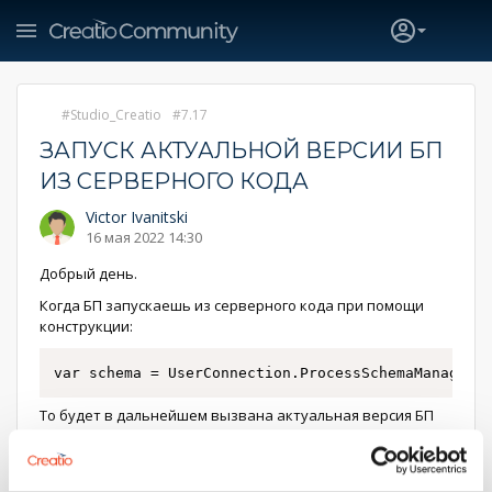
Studio_Creatio
7.17
ЗАПУСК АКТУАЛЬНОЙ ВЕРСИИ БП
ИЗ СЕРВЕРНОГО КОДА
Victor Ivanitski
16 мая 2022 14:30
Добрый день.
Когда БП запускаешь из серверного кода при помощи
конструкции:
var schema = UserConnection.ProcessSchemaManager.
То будет в дальнейшем вызвана актуальная версия БП
или та, чьё имя полностью совпадает с написанным в
поиске схему, независимо от того, является она
актуальной или нет?