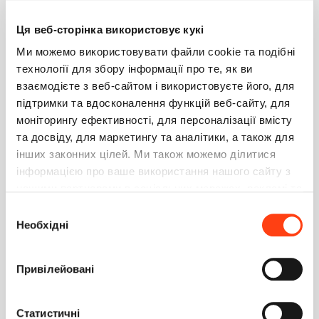
3
0
Ця веб-сторінка використовує кукі
Ми можемо використовувати файли cookie та подібні
Anastasiia Marushenko
0
технології для збору інформації про те, як ви
17 мая 2022 13:10
взаємодієте з веб-сайтом і використовуєте його, для
Здравствуйте!
підтримки та вдосконалення функцій веб-сайту, для
Спасибо за обращение.
моніторингу ефективності, для персоналізації вмісту
При данном запросе вызывается та версия процесса,
та досвіду, для маркетингу та аналітики, а також для
название которой вписано как аргумент функции, даже
інших законних цілей. Ми також можемо ділитися
если версия не актуальна.
інформацією про ваше використання нашого сайту з
С уважением,
нашими партнерами в соціальних мережах, рекламі та
Анастасия
аналітиці, які можуть поєднувати її з іншою
Вибір
Ответить
інформацією, яку ви їм надали або яку вони зібрали
Необхідні
згоди
під час використання вами їхніх послуг. Детальніше
Victor Ivanitski
на вкладці «Про програму».
0
17 мая 2022 15:26
Привілейовані
Спасибо за ответ!
А как должен выглядеть серверный код, чтобы он
Статистичні