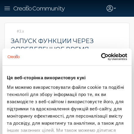
3.x
ЗАПУСК ФУНКЦИИ ЧЕРЕЗ
ОПРЕДЕЛЕННОЕ ВРЕМЯ
Зарубенко Алексей Алексеевич
20 января 2021 12:45
Добрый день.
Ця веб-сторінка використовує кукі
Подскажите, пожалуйста, как в Терассофт 3.х
Ми можемо використовувати файли cookie та подібні
реализовать запуск функции, допустим нажатия кнопки,
технології для збору інформації про те, як ви
через 5 минут при этом не делая зависание программы. Я
нажимаю на кнопку и запуская функцию. Работаю далее
взаємодієте з веб-сайтом і використовуєте його, для
и через 5 минут мне выскочит сообщение "Привет мир!".
підтримки та вдосконалення функцій веб-сайту, для
моніторингу ефективності, для персоналізації вмісту
2
0
та досвіду, для маркетингу та аналітики, а також для
інших законних цілей. Ми також можемо ділитися