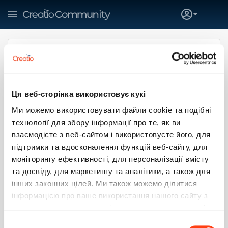
PowerShell
Service_Creatio_enterprise_edition
7.17
ЗАПУСК СКРИПТОВ POWERSHELL
ИЗ БИЗНЕС-ПРОЦЕССОВ
Ця веб-сторінка використовує кукі
Алексей Следь
10 февраля 2021 17:03
Ми можемо використовувати файли cookie та подібні
технології для збору інформації про те, як ви
Такой кейс. Хочу немного автоматизировать свою
взаємодієте з веб-сайтом і використовуєте його, для
работу, а именно раздачу прав пользователям на
сетевые папки. Есть готовый скрипт PowerShell с
підтримки та вдосконалення функцій веб-сайту, для
параметрами. Как его подключить и запустить из бизнес-
моніторингу ефективності, для персоналізації вмісту
процесса?
та досвіду, для маркетингу та аналітики, а також для
інших законних цілей. Ми також можемо ділитися
1
1
інформацією про ваше використання нашого сайту з
нашими партнерами в соціальних мережах, рекламі та
Полозюков Евгений Петрович
0
аналітиці, які можуть поєднувати її з іншою
11 февраля 2021 11:34
Вибір