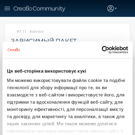
7.11
service
ЗАВИСИМЫЙ ПАКЕТ
"BC_REDISFLUSHER" НЕ НАЙДЕН
Омельянюк Михаил
26 августа 2019 10:39
Ця веб-сторінка використовує кукі
Добрай день. При компиляции в WSC появляется данная
Ми можемо використовувати файли cookie та подібні
ошибка. По всей видимости исполнитель заказа
устанавливал надстройку "Flushing Redis cache for
технології для збору інформації про те, як ви
bpm'online" (имеется на маркетплейсе), тестировал и
взаємодієте з веб-сайтом і використовуєте його, для
некорректно удалил (либо совсем не удалял), затем
підтримки та вдосконалення функцій веб-сайту, для
мне был передан пакет который не компилируется.
моніторингу ефективності, для персоналізації вмісту
Пробовали восстановление бэкапа бд и замена папки
та досвіду, для маркетингу та аналітики, а також для
приложения с работающей среды с последующей
компиляцией, ошибка прежняя.
інших законних цілей. Ми також можемо ділитися
інформацією про ваше використання нашого сайту з
Пробовали через "Установку и удаление приложений",