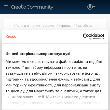
Поля для чтения
скрипт
Скрипты
Разработка
ПОЛЯ ТОЛЬКО ДЛЯ ЧТЕНИЯ
Родненок Дмитрий Павлович
20 сентября 2016 16:01
Ця веб-сторінка використовує кукі
Доброго дня!
Столкнулся со следующей задачей:
Ми можемо використовувати файли cookie та подібні
При изменении значения поля необходимо установить
технології для збору інформації про те, як ви
свойство "обязательно для заполнения" других полей. С
этим я справился.
взаємодієте з веб-сайтом і використовуєте його, для
Также мне необходимо при активации чек-бокса
підтримки та вдосконалення функцій веб-сайту, для
установить свойство "только для чтения" для других
моніторингу ефективності, для персоналізації вмісту
полей
та досвіду, для маркетингу та аналітики, а також для
case
(
'OfferingInOrderID'
)
:
інших законних цілей. Ми також можемо ділитися
if
...
Еще
інформацією про ваше використання нашого сайту з
1
нашими партнерами в соціальних мережах, рекламі та
0