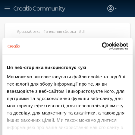
разработка
внешняя сборка
dll
ОШИБКА ПРИ ВЫГРУЗКЕ DLL В
ФАЙЛОВУЮ СИСТЕМУ
Владислав Литвинчук
22 марта 2022 13:41
Ця веб-сторінка використовує кукі
Если в установленном накаткой пакете только 1 внешняя
Ми можемо використовувати файли cookie та подібні
сборка и нет других файлов, то при выгрузке в файловую
технології для збору інформації про те, як ви
систему и компиляции данная сборка не видна для
взаємодієте з веб-сайтом і використовуєте його, для
конфигурации, соответственно компиляция не
происходит.
підтримки та вдосконалення функцій веб-сайту, для
моніторингу ефективності, для персоналізації вмісту
Например:
та досвіду, для маркетингу та аналітики, а також для
Пакет А - в нем сборка.
інших законних цілей. Ми також можемо ділитися
інформацією про ваше використання нашого сайту з
Пакет Б - в нем C# схема, что ссылается на сборку.
нашими партнерами в соціальних мережах, рекламі та