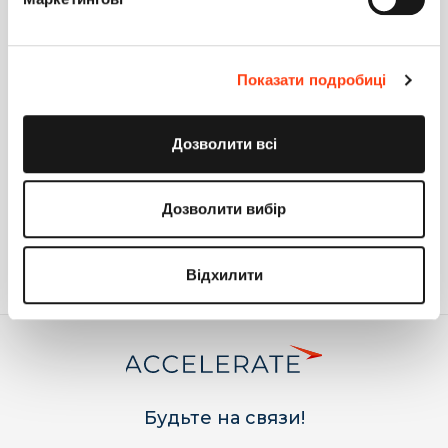
Вопрос
0
29.09.2021
Математические функции SQL в запросах
Показати подробиці
Идея
10
14.04.2021
Ошибка при генерации запроса UpdateSelect
Дозволити всі
Идея
1
30.03.2021
Дозволити вибір
Вставка локализируемых данных
Вопрос
0
05.11.2020
Відхилити
Будьте на связи!