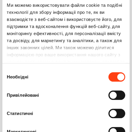
Ми можемо використовувати файли cookie та подібні
ПУБЛИКАЦИИ
PRIMARY TABS
технології для збору інформації про те, як ви
взаємодієте з веб-сайтом і використовуєте його, для
підтримки та вдосконалення функцій веб-сайту, для
Angular. Конфликты компонентов
моніторингу ефективності, для персоналізації вмісту
Вопрос
2
21.04.2022
та досвіду, для маркетингу та аналітики, а також для
інших законних цілей. Ми також можемо ділитися
Ошибка при выгрузке dll в файловую систему
інформацією про ваше використання нашого сайту з
Идея
0
22.03.2022
нашими партнерами в соціальних мережах, рекламі та
аналітиці, які можуть поєднувати її з іншою
Вибір
Сохранение файлов чата через Terrasoft.File
інформацією, яку ви їм надали або яку вони зібрали
Необхідні
згоди
Идея
3
10.03.2022
під час використання вами їхніх послуг. Детальніше
на вкладці «Про програму».
ВОПРОС ПО UPDATESELECT К РАЗРАБОТЧИКАМ
Привілейовані
БАЗОВОЙ СИСТЕМЫ CREATIO 2
Вопрос
0
01.10.2021
Статистичні
Вопрос по UpdateSelect к разработчикам базовой
системы Creatio
Маркетингові