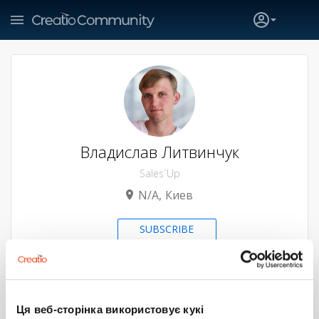
Владислав Литвинчук
Sales`Up
N/A
Киев
SUBSCRIBE
8
62
28
2
Больше
Ця веб-сторінка використовує кукі