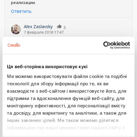
реализации.
Ответить
Alex Zaslavsky
3
7 февраля 2018 17:47
Есть какие-то сдвиги по этому вопросу? Люди просят.
Ответить
Shevchenko Andrey
Ця веб-сторінка використовує кукі
1
7 февраля 2018 18:12
Ми можемо використовувати файли cookie та подібні
Здравствуйте!
технології для збору інформації про те, як ви
Реализация данного функционала запланирована в
взаємодієте з веб-сайтом і використовуєте його, для
ближайших версиях продукта.
підтримки та вдосконалення функцій веб-сайту, для
Ответить
моніторингу ефективності, для персоналізації вмісту
та досвіду, для маркетингу та аналітики, а також для
Федоренко Михаил Юрьевич
інших законних цілей. Ми також можемо ділитися
0
6 мая 2018 13:07
інформацією про ваше використання нашого сайту з
нашими партнерами в соціальних мережах, рекламі та
Скоро будем праздновать годовщину идеи