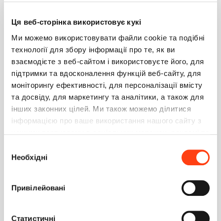
MasterRecordId, замещение метода addRecord
Ця веб-сторінка використовує кукі
детали
Ми можемо використовувати файли cookie та подібні
Вопрос
0
26.04.2019
технології для збору інформації про те, як ви
взаємодієте з веб-сайтом і використовуєте його, для
Как отключить сохранение записи при добавлении
підтримки та вдосконалення функцій веб-сайту, для
записей на деталь
моніторингу ефективності, для персоналізації вмісту
Вопрос
1
17.04.2019
та досвіду, для маркетингу та аналітики, а також для
інших законних цілей. Ми також можемо ділитися
Добавить справочное поле в единицы измерения
інформацією про ваше використання нашого сайту з
Вопрос
0
15.04.2019
нашими партнерами в соціальних мережах, рекламі та
аналітиці, які можуть поєднувати її з іншою
Вибір
Error while starting the process
інформацією, яку ви їм надали або яку вони зібрали
Необхідні
згоди
Вопрос
1
29.03.2019
під час використання вами їхніх послуг. Детальніше
на вкладці «Про програму».
Привілейовані
Развернуть иерархическую структуру в разделе
"Прооекты"
Вопрос
1
05.03.2019
Статистичні