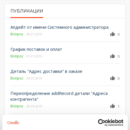
ПУБЛИКАЦИИ
PRIMARY TABS
Апдейт от имени Системного администратора
Вопрос
0
08.07.2019
График поставок и оплат
Вопрос
0
01.07.2019
Деталь "Адрес доставки" в заказе
Вопрос
0
29.05.2019
Переопределение addRecord детали "Адреса
контрагента"
Вопрос
1
29.05.2019
Enable approval in section
Вопрос
0
07.05.2019