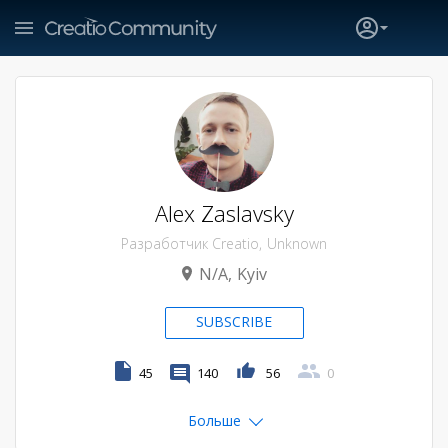
Alex Zaslavsky
Разработчик Creatio
Unknown
N/A
Kyiv
SUBSCRIBE
45
140
56
0
Больше