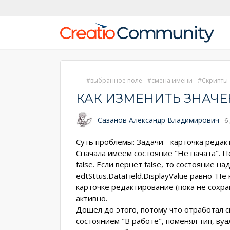
выбранное поле
смена имени
Скрипты
КАК ИЗМЕНИТЬ ЗНАЧ
Сазанов Александр Владимирович
6
Суть проблемы: Задачи - карточка редак
Сначала имеем состояние "Не начата". П
false. Если вернет false, то состояние н
edtSttus.DataField.DisplayValue равно 'Не
карточке редактирование (пока не сохра
активно.
Дошел до этого, потому что отработал ск
состоянием "В работе", поменял тип, вуал