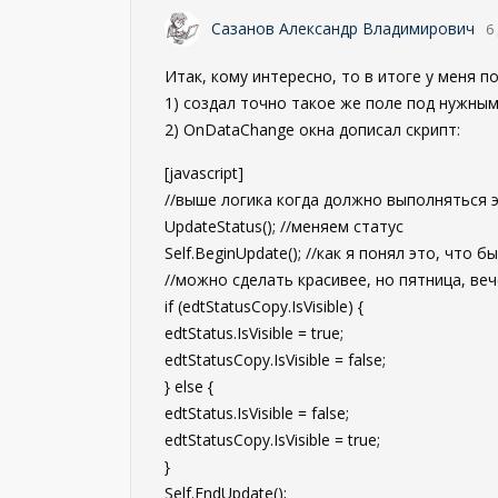
Сазанов Александр Владимирович
6
Итак, кому интересно, то в итоге у меня п
1) создал точно такое же поле под нужным
2) OnDataChange окна дописал скрипт:
[javascript]
//выше логика когда должно выполняться 
UpdateStatus(); //меняем статус
Self.BeginUpdate(); //как я понял это, что
//можно сделать красивее, но пятница, веч
if (edtStatusCopy.IsVisible) {
edtStatus.IsVisible = true;
edtStatusCopy.IsVisible = false;
} else {
edtStatus.IsVisible = false;
edtStatusCopy.IsVisible = true;
}
Self.EndUpdate();