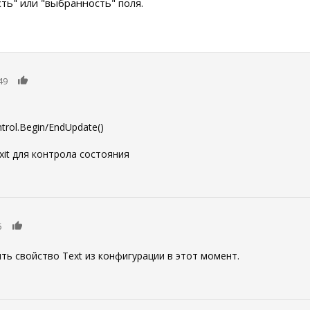
сть" или "выбранность" поля.
0
49
rol.Begin/EndUpdate()
xit для контрола состояния
0
5
ть свойство Text из конфигурации в этот момент.