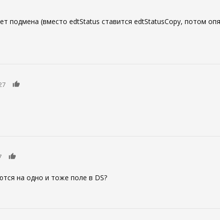
ет подмена (вместо edtStatus ставится edtStatusCopy, потом опят
0
27
0
7
ются на одно и тоже поле в DS?