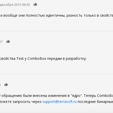
0
 декабря 2013 06:30
и вообще они полностью идентичны, разность только в свойстве 
0
37
свойства Text у ComboBox передам в разработку.
0
0
 обращению были внесены изменения в "ядро". Теперь ComboBo
 Можете запросить через
support@terrasoft.ru
последние бинарные