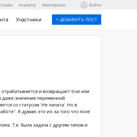
к
Creatio
Academy
Marketplace
Войти
нта
Участники
+
ДОБАВИТЬ ПОСТ
о отрабатывается и возвращает true или
а, и даже значение переменной
яется со статусом 'Не начата'. Но в
аботе". Я думаю это из-за того что поле
ипа. Т.е. была задача с другим типом и