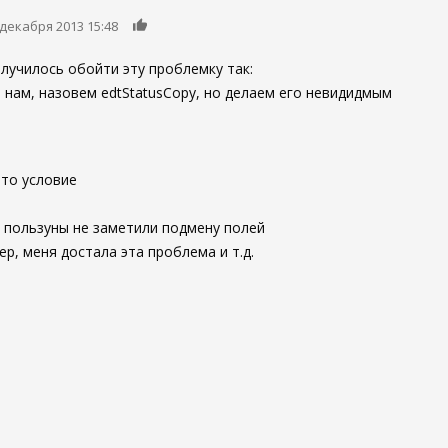
0
 декабря 2013 15:48
олучилось обойти эту проблемку так:
 нам, назовем edtStatusCopy, но делаем его невидидмым
это условие
 бы пользуны не заметили подмену полей
ер, меня достала эта проблема и т.д.