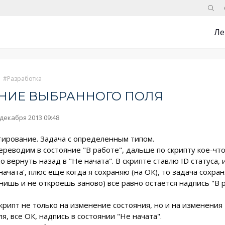
Поис
Ле
Разработка
ЕНИЕ ВЫБРАННОГО ПОЛЯ
 декабря 2013 09:48
тирование. Задача с определенным типом.
ереводим в состояние "В работе", дальше по скрипту кое-чт
адо вернуть назад в "Не начата". В скрипте ставлю ID статус
 начата', плюс еще когда я сохраняю (на ОК), то задача сохран
нишь и не откроешь заново) все равно остается надпись "В р
рипт не только на изменение состояния, но и на изменения т
я, все ОК, надпись в состоянии "Не начата".