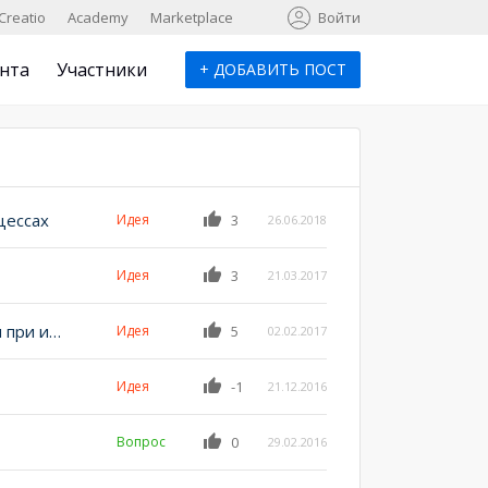
к
Creatio
Academy
Marketplace
Войти
нта
Участники
+
ДОБАВИТЬ ПОСТ
цессах
Идея
3
26.06.2018
Идея
3
21.03.2017
Обязательные колонки сделать необязательными при импорте из Excel
Идея
5
02.02.2017
Идея
-1
21.12.2016
Вопрос
0
29.02.2016