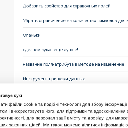
Добавить свойство для справочных полей
Опаньки!
сделаем лукап еще лучше!
название поля/атрибута в методе на изменение
Инструмент привязки данных
Нумерация
Текущая
1
Страница
2
Стра
3
товує кукі
страница
страниц
и файли cookie та подібні технології для збору інформації 
том і використовуєте його, для підтримки та вдосконалення 
фективності, для персоналізації вмісту та досвіду, для марке
інших законних цілей. Ми також можемо ділитися інформаціє