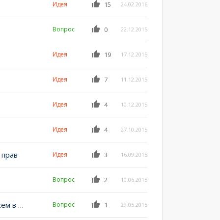
Идея
15
24.02.2016
Вопрос
0
22.12.2015
Идея
19
17.12.2015
Идея
7
11.12.2015
Идея
4
10.12.2015
Идея
4
27.10.2015
 прав
Идея
3
16.09.2015
Вопрос
2
10.06.2015
Редактирование названий и заголовков полей и схем в мастерах
Вопрос
1
29.05.2015