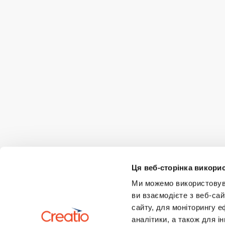
Ця веб-сторінка викорис
Ми можемо використовуват
ви взаємодієте з веб-сай
сайту, для моніторингу е
аналітики, а також для 