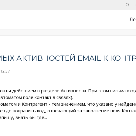
Поис
Ле
ЫХ АКТИВНОСТЕЙ EMAIL К КОНТ
12:37
очты действием в разделе Активности. При этом письма вх
втоматом поле контакт в связях).
томатом и Контрагент - тем значением, что указано у найденн
е где поправить код, отвечающий за заполнение поля Контак
апишу, знать бы где...