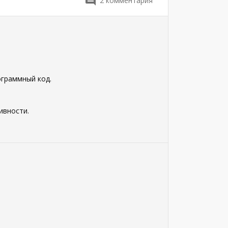
2
комментария
ограммный код.
ивности.