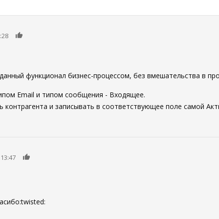
0
:28
ь данный функционал бизнес-процессом, без вмешательства в пр
пом Email и типом сообщения - Входящее.
ть контрагента и записывать в соответствующее поле самой Акт
0
13:47
асибо:twisted: