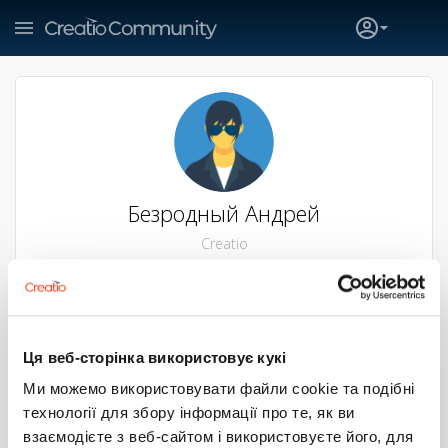
Безродный Андрей
Creatio
SUBSCRIBE
6
536
25
0
Ця веб-сторінка використовує кукі
Ми можемо використовувати файли cookie та подібні
технології для збору інформації про те, як ви
ПУБЛИКАЦИИ
PRIMARY TABS
взаємодієте з веб-сайтом і використовуєте його, для