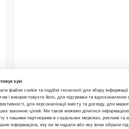
товує кукі
и файли cookie та подібні технології для збору інформації 
том і використовуєте його, для підтримки та вдосконалення 
фективності, для персоналізації вмісту та досвіду, для марке
інших законних цілей. Ми також можемо ділитися інформаціє
Будьт
ту з нашими партнерами в соціальних мережах, рекламі та ан
ншою інформацією, яку ви їм надали або яку вони зібрали під
+38 