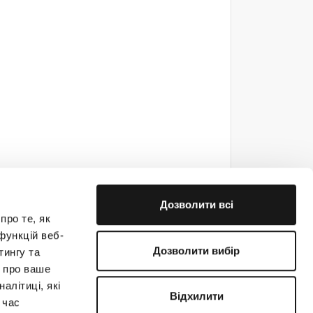
Дозволити всі
про те, як
функцій веб-
Дозволити вибір
тингу та
ю про ваше
е на связи!
алітиці, які
Відхилити
 час
(044) 363-31-33
support@creatio.com