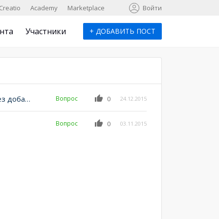
к
Creatio
Academy
Marketplace
Войти
нта
Участники
+
ДОБАВИТЬ ПОСТ
Не соответствует цена поставщика в закупке через добавить и подобрать
Вопрос
0
24.12.2015
Вопрос
0
03.11.2015