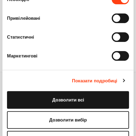
згоди
під час використання вами їхніх послуг. Детальніше
на вкладці «Про програму».
Привілейовані
Статистичні
ТУТ ЕЩЕ НЕТ НИ ОДНОЙ ПУБЛИКАЦИИ
Маркетингові
Показати подробиці
Дозволити всі
Будьте на связи!
+38 (044) 363-31-33
Дозволити вибір
support@creatio.com