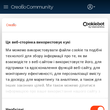
Ця веб-сторінка використовує кукі
Ми можемо використовувати файли cookie та подібні
Denys Diachenko
технології для збору інформації про те, як ви
Creatio
взаємодієте з веб-сайтом і використовуєте його, для
підтримки та вдосконалення функцій веб-сайту, для
SUBSCRIBE
моніторингу ефективності, для персоналізації вмісту
та досвіду, для маркетингу та аналітики, а також для
0
53
2
0
інших законних цілей. Ми також можемо ділитися
інформацією про ваше використання нашого сайту з
нашими партнерами в соціальних мережах, рекламі та
аналітиці, які можуть поєднувати її з іншою
ПУБЛИКАЦИИ
PRIMARY TABS
Вибір
інформацією, яку ви їм надали або яку вони зібрали
Необхідні