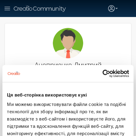
Аноприенко Дмитрий
Vector Consulting
N/A
Киев
Ця веб-сторінка використовує кукі
SUBSCRIBE
Ми можемо використовувати файли cookie та подібні
технології для збору інформації про те, як ви
4
2
2
0
взаємодієте з веб-сайтом і використовуєте його, для
підтримки та вдосконалення функцій веб-сайту, для
Больше
моніторингу ефективності, для персоналізації вмісту