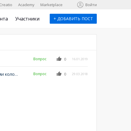
к
Creatio
Academy
Marketplace
Войти
нта
Участники
+
ДОБАВИТЬ ПОСТ
Вопрос
0
16.01.2019
Дополнительное отображение контактов с другими колонками
Вопрос
0
29.03.2018