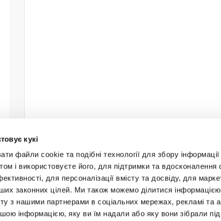
товує кукі
и файли cookie та подібні технології для збору інформації 
том і використовуєте його, для підтримки та вдосконалення 
фективності, для персоналізації вмісту та досвіду, для марке
інших законних цілей. Ми також можемо ділитися інформаціє
Будьт
ту з нашими партнерами в соціальних мережах, рекламі та ан
ншою інформацією, яку ви їм надали або яку вони зібрали під
+38 