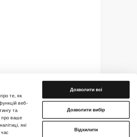
Дозволити всі
про те, як
функцій веб-
Дозволити вибір
тингу та
ю про ваше
е на связи!
алітиці, які
Відхилити
 час
(044) 363-31-33
support@creatio.com