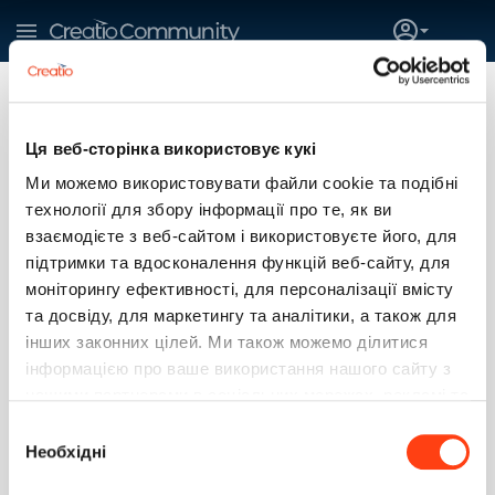
Ця веб-сторінка використовує кукі
Ми можемо використовувати файли cookie та подібні
технології для збору інформації про те, як ви
Тимур Р
взаємодієте з веб-сайтом і використовуєте його, для
підтримки та вдосконалення функцій веб-сайту, для
Быстроденьги
моніторингу ефективності, для персоналізації вмісту
Казань
та досвіду, для маркетингу та аналітики, а також для
інших законних цілей. Ми також можемо ділитися
SUBSCRIBE
інформацією про ваше використання нашого сайту з
нашими партнерами в соціальних мережах, рекламі та
1
0
0
0
аналітиці, які можуть поєднувати її з іншою
Вибір
інформацією, яку ви їм надали або яку вони зібрали
Необхідні
згоди
під час використання вами їхніх послуг. Детальніше