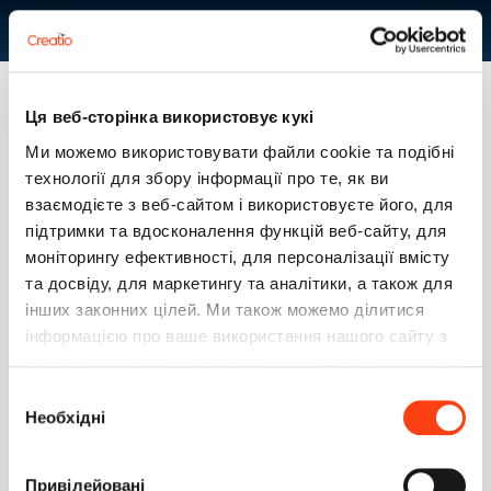
SUBSCRIBE
Ця веб-сторінка використовує кукі
Ми можемо використовувати файли cookie та подібні
2
12
1
1
технології для збору інформації про те, як ви
взаємодієте з веб-сайтом і використовуєте його, для
підтримки та вдосконалення функцій веб-сайту, для
моніторингу ефективності, для персоналізації вмісту
ПУБЛИКАЦИИ
PRIMARY TABS
та досвіду, для маркетингу та аналітики, а також для
інших законних цілей. Ми також можемо ділитися
Создание фильтра по детали
інформацією про ваше використання нашого сайту з
Вопрос
1
20.03.2020
нашими партнерами в соціальних мережах, рекламі та
аналітиці, які можуть поєднувати її з іншою
Вибір
Создание замещающей страницы для страницы
інформацією, яку ви їм надали або яку вони зібрали
Необхідні
згоди
редактирования
під час використання вами їхніх послуг. Детальніше
Вопрос
0
10.12.2019
на вкладці «Про програму».
Привілейовані