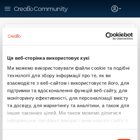
Ця веб-сторінка використовує кукі
Igor Telezhenko
Ми можемо використовувати файли cookie та подібні
технології для збору інформації про те, як ви
Аналитик Creatio
Creatio
взаємодієте з веб-сайтом і використовуєте його, для
SUBSCRIBE
підтримки та вдосконалення функцій веб-сайту, для
моніторингу ефективності, для персоналізації вмісту
та досвіду, для маркетингу та аналітики, а також для
0
0
0
0
інших законних цілей. Ми також можемо ділитися
інформацією про ваше використання нашого сайту з
Больше
нашими партнерами в соціальних мережах, рекламі та
аналітиці, які можуть поєднувати її з іншою
Вибір