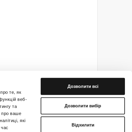
Дозволити всі
про те, як
функцій веб-
Дозволити вибір
тингу та
ю про ваше
е на связи!
алітиці, які
Відхилити
 час
(044) 363-31-33
support@creatio.com