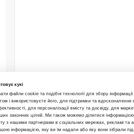
товує кукі
и файли cookie та подібні технології для збору інформації 
том і використовуєте його, для підтримки та вдосконалення 
фективності, для персоналізації вмісту та досвіду, для марке
інших законних цілей. Ми також можемо ділитися інформаціє
Будьт
ту з нашими партнерами в соціальних мережах, рекламі та ан
ншою інформацією, яку ви їм надали або яку вони зібрали під
+38 