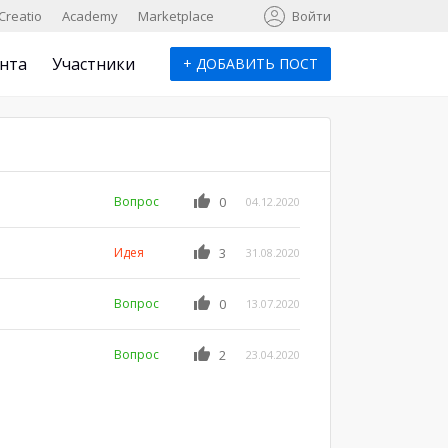
к
Creatio
Academy
Marketplace
Войти
нта
Участники
+
ДОБАВИТЬ ПОСТ
Вопрос
0
04.12.2020
Идея
3
31.08.2020
Вопрос
0
13.07.2020
Вопрос
2
23.04.2020