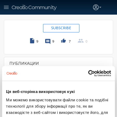
SUBSCRIBE
9
9
7
0
ПУБЛИКАЦИИ
PRIMARY TABS
Дистрибутив studio для платформы linux+postgres
Вопрос
0
22.07.2021
Ця веб-сторінка використовує кукі
Синхронизация контактов с почтовой системой
Ми можемо використовувати файли cookie та подібні
Вопрос
0
26.05.2021
технології для збору інформації про те, як ви
взаємодієте з веб-сайтом і використовуєте його, для