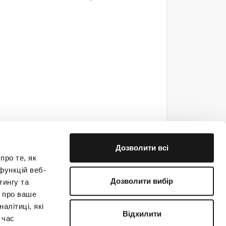
Дозволити всі
про те, як
функцій веб-
Дозволити вибір
тингу та
ю про ваше
е на связи!
алітиці, які
Відхилити
 час
(044) 363-31-33
support@creatio.com