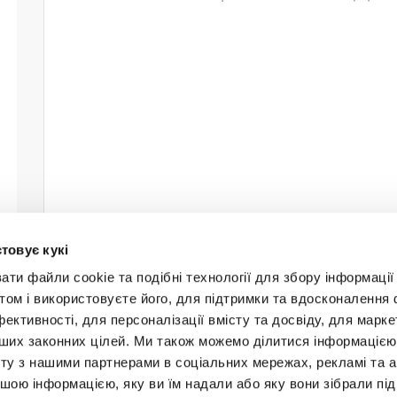
товує кукі
и файли cookie та подібні технології для збору інформації 
том і використовуєте його, для підтримки та вдосконалення 
фективності, для персоналізації вмісту та досвіду, для марке
інших законних цілей. Ми також можемо ділитися інформаціє
Будьт
ту з нашими партнерами в соціальних мережах, рекламі та ан
ншою інформацією, яку ви їм надали або яку вони зібрали під
+38 