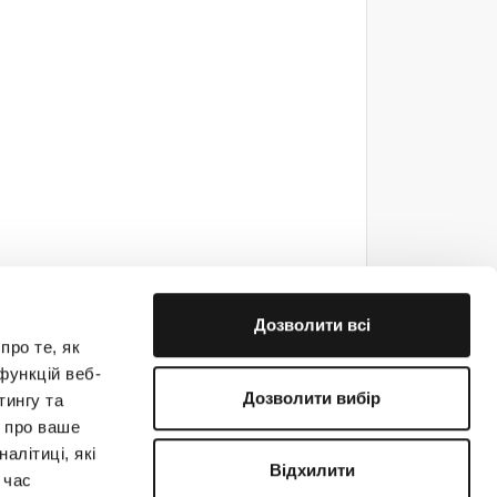
Дозволити всі
про те, як
функцій веб-
Дозволити вибір
тингу та
ю про ваше
е на связи!
алітиці, які
Відхилити
 час
(044) 363-31-33
support@creatio.com