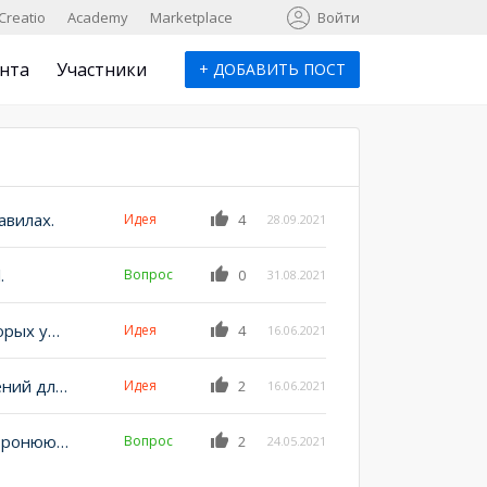
к
Creatio
Academy
Marketplace
Войти
нта
Участники
+
ДОБАВИТЬ ПОСТ
авилах.
Идея
4
28.09.2021
.
Вопрос
0
31.08.2021
Скрывать из списка лучших идей, те идеи для которых уже реализовано решение
Идея
4
16.06.2021
Добавить "Текущее значение даты" в меню значений для сравнения с полями даты/времени и даты
Идея
2
16.06.2021
Вынос журнала изменений и журнала аудита в сторонюю БД
Вопрос
2
24.05.2021