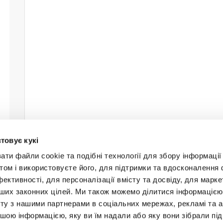
товує кукі
и файли cookie та подібні технології для збору інформації 
том і використовуєте його, для підтримки та вдосконалення 
фективності, для персоналізації вмісту та досвіду, для марке
інших законних цілей. Ми також можемо ділитися інформаціє
Будьт
ту з нашими партнерами в соціальних мережах, рекламі та ан
ншою інформацією, яку ви їм надали або яку вони зібрали під
+38 