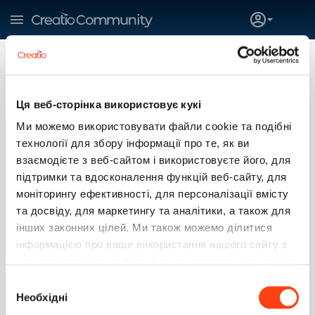
Ця веб-сторінка використовує кукі
Ми можемо використовувати файли cookie та подібні
технології для збору інформації про те, як ви
Panferov Pavel
взаємодієте з веб-сайтом і використовуєте його, для
LockerPost
підтримки та вдосконалення функцій веб-сайту, для
N/A
Tashkent
моніторингу ефективності, для персоналізації вмісту
та досвіду, для маркетингу та аналітики, а також для
SUBSCRIBE
інших законних цілей. Ми також можемо ділитися
інформацією про ваше використання нашого сайту з
нашими партнерами в соціальних мережах, рекламі та
1
1
0
0
аналітиці, які можуть поєднувати її з іншою
Вибір
Больше
інформацією, яку ви їм надали або яку вони зібрали
Необхідні
згоди
під час використання вами їхніх послуг. Детальніше