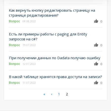
Как вернуть кнопку редактировать страницу на
странице редактирования?
Вопрос
0
08.08.2022
Есть ли примеры работы с paging для Entity
запросов на c#?
Вопрос
0
19.07.2022
При получении данных по Dadata получаю ошибку
Вопрос
0
12.07.2022
В какой таблице хранятся права доступа на записи?
Вопрос
0
11.07.2022
Нумерация
Первая
«
←
‹
Страница
1
Текущая
2
страница
страница
страниц