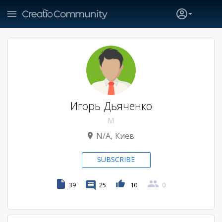
Игорь Дьяченко
M
N/A
Киев
SUBSCRIBE
39
25
10
0