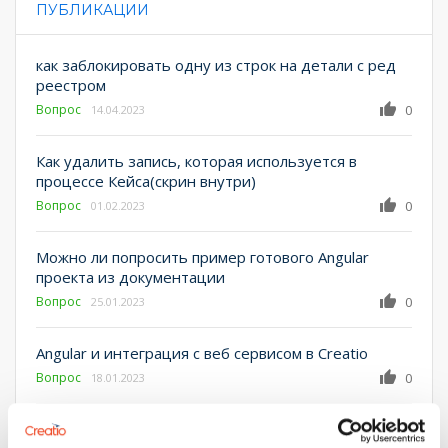
ПУБЛИКАЦИИ
PRIMARY TABS
как заблокировать одну из строк на детали с ред
реестром
Вопрос
0
14.04.2023
Как удалить запись, которая используется в
процессе Кейса(скрин внутри)
Вопрос
0
01.02.2023
Можно ли попросить пример готового Angular
проекта из документации
Вопрос
0
25.01.2023
Angular и интеграция с веб сервисом в Creatio
Вопрос
0
18.01.2023
Как в запросе Select(orm) установить локализацию