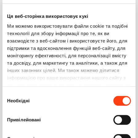
Вопрос
0
10.01.2023
Ця веб-сторінка використовує кукі
Как указать определенного пользователя в
анонимном веб сервисе?
Ми можемо використовувати файли cookie та подібні
Вопрос
0
09.01.2023
технології для збору інформації про те, як ви
взаємодієте з веб-сайтом і використовуєте його, для
При переносе пакета с 7 на 8 версию выходят
підтримки та вдосконалення функцій веб-сайту, для
ошибки
моніторингу ефективності, для персоналізації вмісту
Вопрос
0
26.12.2022
та досвіду, для маркетингу та аналітики, а також для
інших законних цілей. Ми також можемо ділитися
Привязка названия к атрибуту в разделе
інформацією про ваше використання нашого сайту з
Вопрос
0
21.12.2022
нашими партнерами в соціальних мережах, рекламі та
аналітиці, які можуть поєднувати її з іншою
Вибір
Ошибки при замещении объекта Активонсть
інформацією, яку ви їм надали або яку вони зібрали
Необхідні
згоди
під час використання вами їхніх послуг. Детальніше
Вопрос
0
13.12.2022
на вкладці «Про програму».
Привілейовані
При вызове веб сервиса через анонимный вызов,
получаю ошибку в ответе
Вопрос
0
08.12.2022