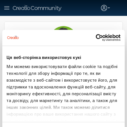
Ця веб-сторінка використовує кукі
Anas Masa'deh
Ми можемо використовувати файли cookie та подібні
doumind
технології для збору інформації про те, як ви
Jordan
Amman
взаємодієте з веб-сайтом і використовуєте його, для
підтримки та вдосконалення функцій веб-сайту, для
SUBSCRIBE
моніторингу ефективності, для персоналізації вмісту
та досвіду, для маркетингу та аналітики, а також для
0
0
0
0
інших законних цілей. Ми також можемо ділитися
інформацією про ваше використання нашого сайту з
Больше
нашими партнерами в соціальних мережах, рекламі та