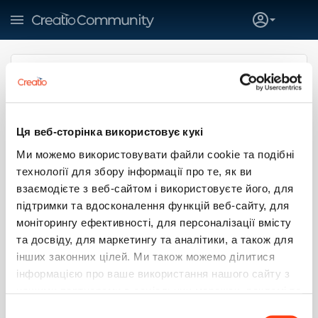
Ця веб-сторінка використовує кукі
Serhii Parfentiev
Ми можемо використовувати файли cookie та подібні
технології для збору інформації про те, як ви
Creatio
взаємодієте з веб-сайтом і використовуєте його, для
SUBSCRIBE
підтримки та вдосконалення функцій веб-сайту, для
моніторингу ефективності, для персоналізації вмісту
та досвіду, для маркетингу та аналітики, а також для
0
1
1
0
інших законних цілей. Ми також можемо ділитися
інформацією про ваше використання нашого сайту з
Больше
нашими партнерами в соціальних мережах, рекламі та
аналітиці, які можуть поєднувати її з іншою
Вибір