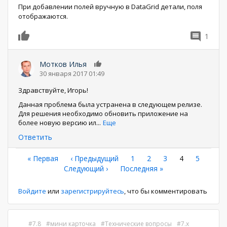
При добавлении полей вручную в DataGrid детали, поля
отображаются.
1
0
Мотков Илья
0
30 января 2017 01:49
Здравствуйте, Игорь!
Данная проблема была устранена в следующем релизе.
Для решения необходимо обновить приложение на
более новую версию ил
...
Еще
Ответить
Нумерация
Первая
« Первая
←
‹ Предыдущий
Страница
1
Страница
2
Страница
3
Текущая
4
Страниц
5
страница
Следующая
Следующий ›
Последняя
Последняя »
страница
страниц
страница
страница
Войдите
или
зарегистрируйтесь
, что бы комментировать
7.8
мини карточка
Технические вопросы
7.x