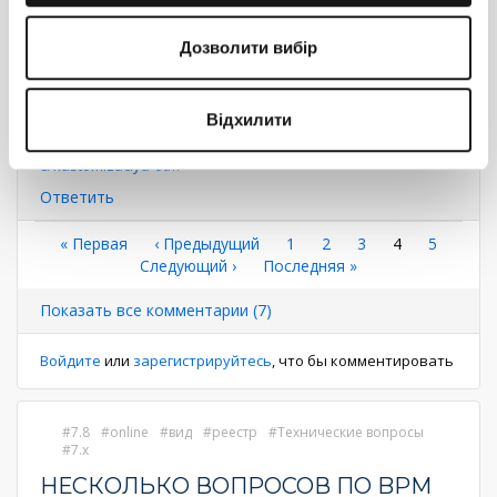
8
0
Дозволити вибір
Максим Шевченко
1
13 декабря 2016 18:27
Відхилити
Есть статья на академии:
https://academy.terrasoft.ua/documents/technic-sdk/7-
8/kastomizaciya-ot…
Ответить
Нумерация
Первая
« Первая
←
‹ Предыдущий
Страница
1
Страница
2
Страница
3
Текущая
4
Страниц
5
страница
Следующая
Следующий ›
Последняя
Последняя »
страница
страниц
страница
страница
Показать все комментарии (7)
Войдите
или
зарегистрируйтесь
, что бы комментировать
7.8
online
вид
реестр
Технические вопросы
7.x
НЕСКОЛЬКО ВОПРОСОВ ПО BPM