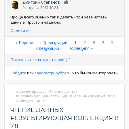
Дмитрий Степанов
0
9 августа 2017 10:21
Проще всего именно так и делать - три раза читать
данные. Просто и надежно.
Ответить
Нумерация
Первая
« Первая
←
‹ Предыдущий
Страница
1
Страница
2
Страница
3
Текущая
4
Страниц
5
страница
Следующая
Следующий ›
Последняя
Последняя »
страница
страниц
страница
страница
Показать все комментарии (1)
Войдите
или
зарегистрируйтесь
, что бы комментировать
бизнес-процесс
чтение данных
Результирующая коллекция
Задание-сценарий
7.8
sales_enterprise
ЧТЕНИЕ ДАННЫХ,
РЕЗУЛЬТИРУЮЩАЯ КОЛЛЕКЦИЯ В
7.8