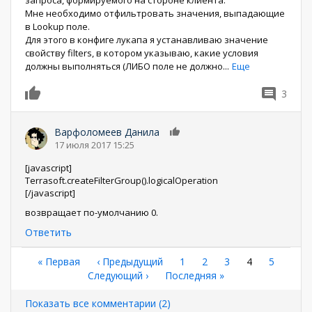
запроса, формируемого на стороне клиента.
Мне необходимо отфильтровать значения, выпадающие
в Lookup поле.
Для этого в конфиге лукапа я устанавливаю значение
свойству filters, в котором указываю, какие условия
должны выполняться (ЛИБО поле не должно
...
Еще
3
0
Варфоломеев Данила
0
17 июля 2017 15:25
[javascript]
Terrasoft.createFilterGroup().logicalOperation
[/javascript]
возвращает по-умолчанию 0.
Ответить
Нумерация
Первая
« Первая
←
‹ Предыдущий
Страница
1
Страница
2
Страница
3
Текущая
4
Страниц
5
страница
Следующая
Следующий ›
Последняя
Последняя »
страница
страниц
страница
страница
Показать все комментарии (2)