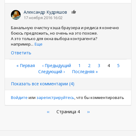
Александр Кудряшов
0
17 ноября 2016 16:02
Банальную очистку кэша браузера и редиса я конечно
боюсь предложить, но очень на это похоже.
А это только для окна выбора контрагента?
например
...
Еще
Ответить
Нумерация
Первая
« Первая
←
‹ Предыдущий
Страница
1
Страница
2
Страница
3
Текущая
4
Страниц
5
страница
Следующая
Следующий ›
Последняя
Последняя »
страница
страниц
страница
страница
Показать все комментарии (4)
Войдите
или
зарегистрируйтесь
, что бы комментировать
Нумерация
←
‹‹
Страница 4
Следующая
››
страница
страниц