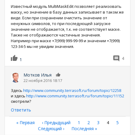
Известный модуль MultiMaskEdit позволяет реализовать
маску, но значение в базу данных записывает в таком же
виде. Если при сохранении очистить значение от
ненужных символов, то при последующей загрузке
значение не отображается, т.к. не соответствует маске.
Также не отображаются частичные значения.
Например при маске +7(999) 999-99-99 и значении +7(999)
123-34-5 мы не увидим значения.
4
1
Мотков Илья
0
22 ноября 2016 18:17
Здесь
http://www.community.terrasoft.ru/forum/topic/12258
и здесь
http://www.community.terrasoft.ru/forum/topic/11152
смотрели?
Ответить
Нумерация
Первая
« Первая
←
‹ Предыдущий
Страница
1
Страница
2
Страница
3
Текущая
4
Страниц
5
страница
Следующая
Следующий ›
Последняя
Последняя »
страница
страниц
страница
страница