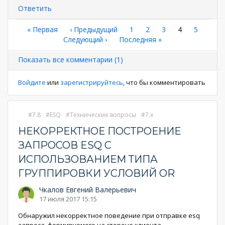
Ответить
Нумерация
Первая
« Первая
←
‹ Предыдущий
Страница
1
Страница
2
Страница
3
Текущая
4
Страниц
5
страница
Следующая
Следующий ›
Последняя
Последняя »
страница
страниц
страница
страница
Показать все комментарии (1)
Войдите
или
зарегистрируйтесь
, что бы комментировать
7.8
ESQ
Технические вопросы
7.x
НЕКОРРЕКТНОЕ ПОСТРОЕНИЕ
ЗАПРОСОВ ESQ С
ИСПОЛЬЗОВАНИЕМ ТИПА
ГРУППИРОВКИ УСЛОВИЙ OR
Чкалов Евгений Валерьевич
17 июля 2017 15:15
Обнаружил некорректное поведение при отправке esq