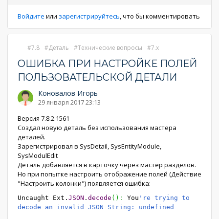
Войдите
или
зарегистрируйтесь
, что бы комментировать
7.8
Деталь
Технические вопросы
7.x
ОШИБКА ПРИ НАСТРОЙКЕ ПОЛЕЙ
ПОЛЬЗОВАТЕЛЬСКОЙ ДЕТАЛИ
Коновалов Игорь
29 января 2017 23:13
Версия 7.8.2.1561
Создал новую деталь без использования мастера
деталей.
Зарегистрировал в SysDetail, SysEntityModule,
SysModulEdit
Деталь добавляется в карточку через мастер разделов.
Но при попытке настроить отображение полей (Действие
"Настроить колонки") появляется ошибка:
Uncaught Ext.
JSON
.
decode
(
)
:
You
're trying to
decode an invalid JSON String: undefined