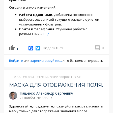
bpm’online.
Сегодня в списке изменений:
Работа с данными.
Добавлена возможность
выбора всех записей текущего раздела с учетом
установленных фильтров.
Почта и телефония
. Улучшена работа с
различными
...
Еще
Facebook
Twitter
Поделиться
0
1
Войдите
или
зарегистрируйтесь
, что бы комментировать
7.8
Маска
Технические вопросы
7.x
МАСКА ДЛЯ ОТОБРАЖЕНИЯ ПОЛЯ.
Пащенко Александр Сергеевич
22 ноября 2016 15:07
Здравствуйте, подскажите, пожалуйста, как реализовать
маску только для отображения значения в поле.