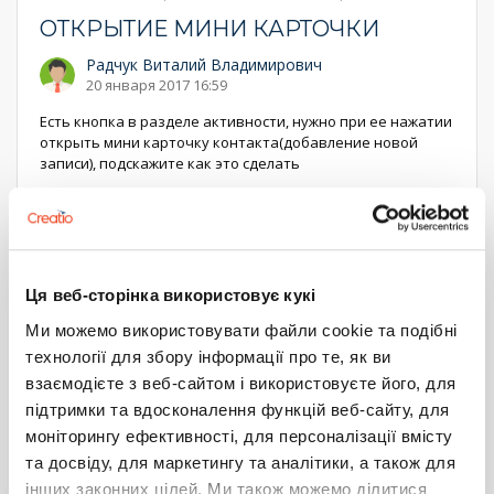
ОТКРЫТИЕ МИНИ КАРТОЧКИ
Радчук Виталий Владимирович
20 января 2017 16:59
Есть кнопка в разделе активности, нужно при ее нажатии
открыть мини карточку контакта(добавление новой
записи), подскажите как это сделать
9
3
Демьяник Алексей
0
20 января 2017 18:25
Ця веб-сторінка використовує кукі
Здравствуйте!
Ми можемо використовувати файли cookie та подібні
Вы можете добавить обработчик события нажатия
технології для збору інформації про те, як ви
кнопки.
взаємодієте з веб-сайтом і використовуєте його, для
Рекомендую посмотреть реализацию метода addRecord()
підтримки та вдосконалення функцій веб-сайту, для
в схеме BaseProfileSchema
...
Еще
моніторингу ефективності, для персоналізації вмісту
Ответить
та досвіду, для маркетингу та аналітики, а також для
інших законних цілей. Ми також можемо ділитися