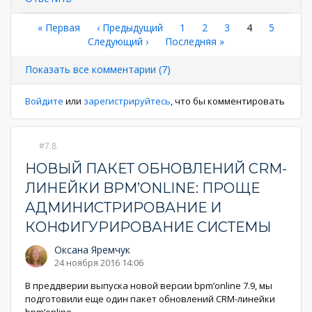
Нумерация
Первая
« Первая
←
‹ Предыдущий
Страница
1
Страница
2
Страница
3
Текущая
4
Страниц
5
страница
Следующая
Следующий ›
Последняя
Последняя »
страница
страниц
страница
страница
Показать все комментарии (7)
Войдите
или
зарегистрируйтесь
, что бы комментировать
7.8
НОВЫЙ ПАКЕТ ОБНОВЛЕНИЙ CRM-
ЛИНЕЙКИ BPM’ONLINE: ПРОЩЕ
АДМИНИСТРИРОВАНИЕ И
КОНФИГУРИРОВАНИЕ СИСТЕМЫ
Оксана Яремчук
24 ноября 2016 14:06
В преддверии выпуска новой версии bpm’online 7.9, мы
подготовили еще один пакет обновлений CRM-линейки