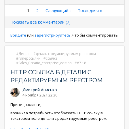
Нумерация
Текущая
1
Страница
2
Следующая
Следующий ›
Последняя
Последняя »
страница
страница
страница
страниц
Показать все комментарии (7)
Войдите
или
зарегистрируйтесь
, что бы комментировать
Деталь
деталь с редактируемым реестром
гиперссылки
ссылка
Sales_Creatio_enterprise_edition
#7.18
HTTP ССЫЛКА В ДЕТАЛИ С
РЕДАКТИРУЕМЫМ РЕЕСТРОМ
Дмитрий Анисько
4 ноября 2021 22:30
Привет, коллеги,
возникла потребность отображать HTTP ссылку в
текстовом поле детали с редактируемым реестром.