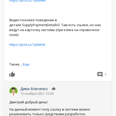
https://prnt.sc/1ybk46n
Видел похожее поведение в
детали SupplyPaymentDetailV2. Там есть ссылки, но они
ведут на карточку системы (при клике на справочное
поле).
https://prnt.sc/1ybkk9v
Также
...
Еще
1
0
Дима Вовченко
0
12 ноября 2021 13:29
Дмитрий добрый день!
На данный момент полу ссылку в системе можно
реализовать только средствами разработки.