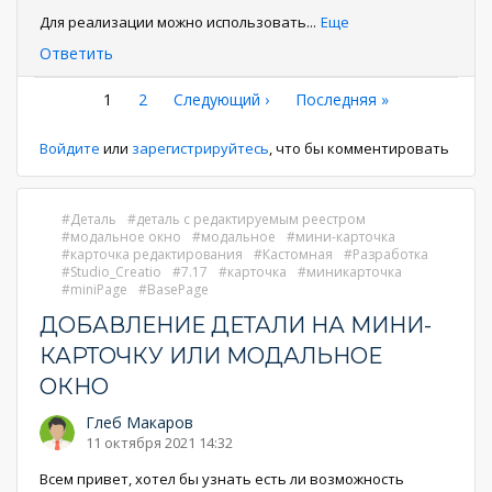
Для реализации можно использовать
...
Еще
Ответить
Нумерация
Текущая
1
Страница
2
Следующая
Следующий ›
Последняя
Последняя »
страница
страница
страница
страниц
Войдите
или
зарегистрируйтесь
, что бы комментировать
Деталь
деталь с редактируемым реестром
модальное окно
модальное
мини-карточка
карточка редактирования
Кастомная
Разработка
Studio_Creatio
7.17
карточка
миникарточка
miniPage
BasePage
ДОБАВЛЕНИЕ ДЕТАЛИ НА МИНИ-
КАРТОЧКУ ИЛИ МОДАЛЬНОЕ
ОКНО
Глеб Макаров
11 октября 2021 14:32
Всем привет, хотел бы узнать есть ли возможность