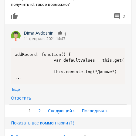
получить id, такое возможно?
2
0
Dima Avdoshin
1
11 февраля 2021 14:47
addRecord: function() {

              	var defaultValues = this.get("DefaultValues");

...
Еще
Ответить
Нумерация
Текущая
1
Страница
2
Следующая
Следующий ›
Последняя
Последняя »
страница
страница
страница
страниц
Показать все комментарии (1)