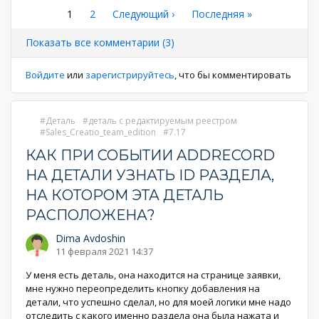
Нумерация
Текущая
1
Страница
2
Следующая
Следующий ›
Последняя
Последняя »
страница
страница
страница
страниц
Показать все комментарии (3)
Войдите
или
зарегистрируйтесь
, что бы комментировать
Деталь
деталь с редактируемым реестром
Sales_Creatio_team_edition
7.17
КАК ПРИ СОБЫТИИ ADDRECORD
НА ДЕТАЛИ УЗНАТЬ ID РАЗДЕЛА,
НА КОТОРОМ ЭТА ДЕТАЛЬ
РАСПОЛОЖЕНА?
Dima Avdoshin
11 февраля 2021 14:37
У меня есть деталь, она находится на странице заявки,
мне нужно переопределить кнопку добавления на
детали, что успешно сделал, но для моей логики мне надо
отследить с какого именно раздела она была нажата и