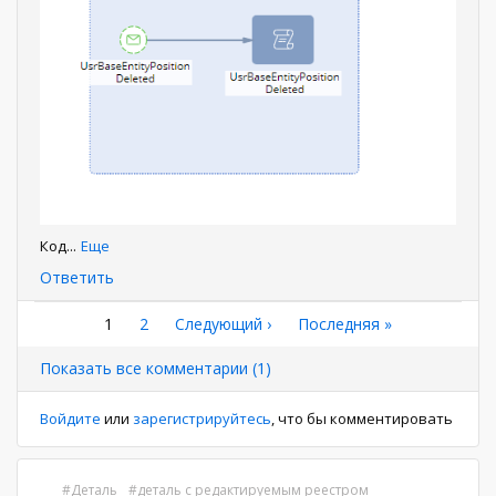
Код
...
Еще
Ответить
Нумерация
Текущая
1
Страница
2
Следующая
Следующий ›
Последняя
Последняя »
страница
страница
страница
страниц
Показать все комментарии (1)
Войдите
или
зарегистрируйтесь
, что бы комментировать
Деталь
деталь с редактируемым реестром