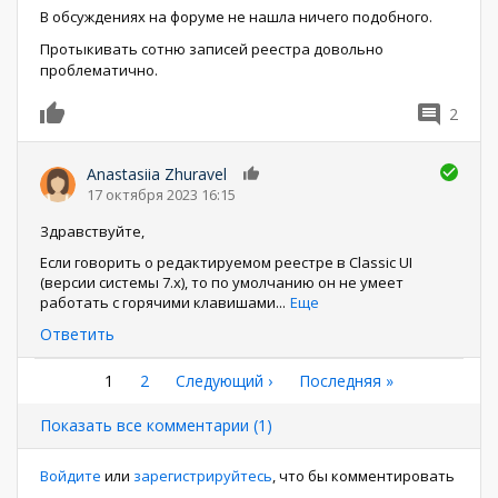
В обсуждениях на форуме не нашла ничего подобного.
Протыкивать сотню записей реестра довольно
проблематично.
2
0
Anastasiia Zhuravel
0
17 октября 2023 16:15
Здравствуйте,
Если говорить о редактируемом реестре в Classic UI
(версии системы 7.x), то по умолчанию он не умеет
работать с горячими клавишами
...
Еще
Ответить
Нумерация
Текущая
1
Страница
2
Следующая
Следующий ›
Последняя
Последняя »
страница
страница
страница
страниц
Показать все комментарии (1)
Войдите
или
зарегистрируйтесь
, что бы комментировать