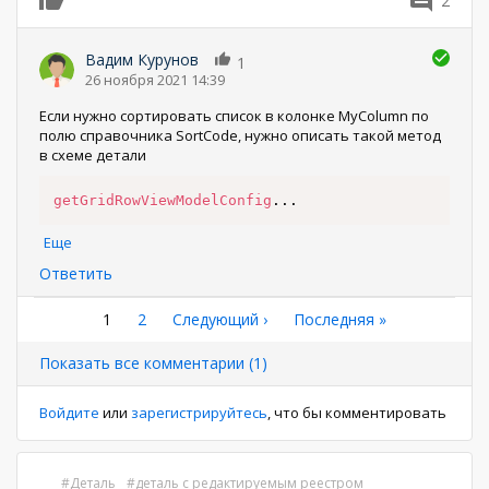
2
0
Вадим Курунов
1
26 ноября 2021 14:39
Если нужно сортировать список в колонке MyColumn по
полю справочника SortCode, нужно описать такой метод
в схеме детали
getGridRowViewModelConfig
...
Еще
Ответить
Нумерация
Текущая
1
Страница
2
Следующая
Следующий ›
Последняя
Последняя »
страница
страница
страница
страниц
Показать все комментарии (1)
Войдите
или
зарегистрируйтесь
, что бы комментировать
Деталь
деталь с редактируемым реестром