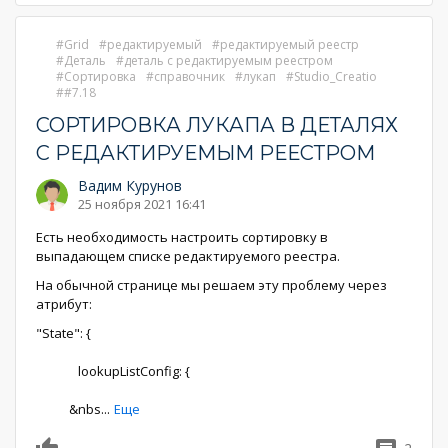
Grid
редактируемый
редактируемый реестр
Деталь
деталь с редактируемым реестром
Сортировка
справочник
лукап
Studio_Creatio
#7.18
СОРТИРОВКА ЛУКАПА В ДЕТАЛЯХ
С РЕДАКТИРУЕМЫМ РЕЕСТРОМ
Вадим Курунов
25 ноября 2021 16:41
Есть необходимость настроить сортировку в
выпадающем списке редактируемого реестра.
На обычной странице мы решаем эту проблему через
атрибут:
"State": {
lookupListConfig: {
&nbs
...
Еще