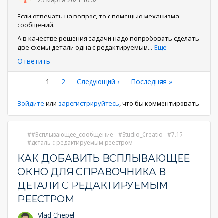
Если отвечать на вопрос, то с помощью механизма
сообщений.
А в качестве решения задачи надо попробовать сделать
две схемы детали одна с редактируемым
...
Еще
Ответить
Нумерация
Текущая
1
Страница
2
Следующая
Следующий ›
Последняя
Последняя »
страница
страница
страница
страниц
Войдите
или
зарегистрируйтесь
, что бы комментировать
#Всплывающее_сообщение
Studio_Creatio
7.17
деталь с редактируемым реестром
КАК ДОБАВИТЬ ВСПЛЫВАЮЩЕЕ
ОКНО ДЛЯ СПРАВОЧНИКА В
ДЕТАЛИ С РЕДАКТИРУЕМЫМ
РЕЕСТРОМ
Vlad Chepel