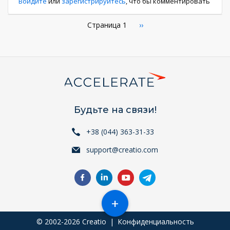
Войдите
или
зарегистрируйтесь
, что бы комментировать
Нумерация
Страница 1
Следующая
››
страница
страниц
Будьте на связи!
+38 (044) 363-31-33
support@creatio.com
+
© 2002-2026 Creatio
|
Конфиденциальность