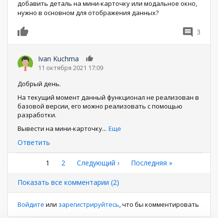
добавить деталь на мини-карточку или модальное окно,
нужно в основном для отображения данных?
3
0
Ivan Kuchma
0
11 октября 2021 17:09
Добрый день.
На текущий момент данный функционал не реализован в
базовой версии, его можно реализовать с помощью
разработки.
Вывести на мини-карточку
...
Еще
Ответить
Нумерация
Текущая
1
Страница
2
Следующая
Следующий ›
Последняя
Последняя »
страница
страница
страница
страниц
Показать все комментарии (2)
Войдите
или
зарегистрируйтесь
, что бы комментировать