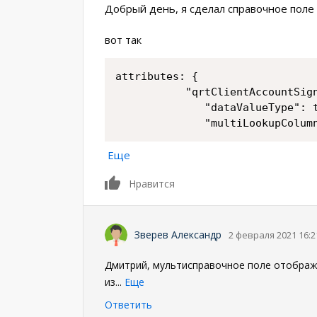
Добрый день, я сделал справочное поле
вот так
attributes: {

           "qrtClientAccountSign
              "dataValueType": t
              "multiLookupColum
Еще
0
Нравится
Зверев Александр
2 февраля 2021 16:2
Дмитрий, мультисправочное поле отобража
из
...
Еще
Ответить