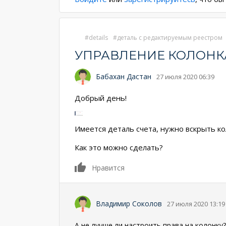
details
деталь с редактируемым реестром
УПРАВЛЕНИЕ КОЛОНК
Бабахан Дастан
27 июля 2020 06:39
Добрый день!
Имеется деталь счета, нужно вскрыть кол
Как это можно сделать?
0
Нравится
Владимир Соколов
27 июля 2020 13:19
А не лучше ли настроить права на колонку?