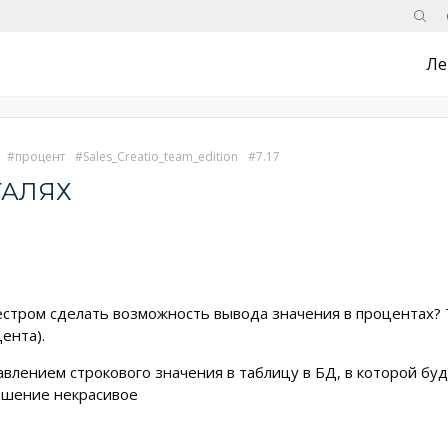
Поис
Ле
процент
Sales_Creatio_team_edition
7.17
ТАЛЯХ
стром сделать возможность вывода значения в процентах? Т
ента).
авлением строкового значения в таблицу в БД, в которой буд
решение некрасивое