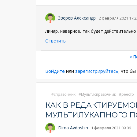
Зверев Александр
2 февраля 2021 17:2
Линар, наверное, так будет действительно 
Ответить
Нумерация
Пе
« П
стр
страниц
Войдите
или
зарегистрируйтесь
, что б
справочник
Мультисправочник
реестр
КАК В РЕДАКТИРУЕМ
МУЛЬТИЛУКАПНОГО П
Dima Avdoshin
1 февраля 2021 09:06