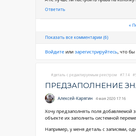
Ответить
Нумерация
Пе
« П
стр
страниц
Показать все комментарии (6)
Войдите
или
зарегистрируйтесь
, что б
деталь с редактируемым реестром
7.14
ПРЕДЗАПОЛНЕНИЕ З
Алексей-Карягин
4 мая 2020 17:16
Хочу предзаполнять поля добавляемой з
объекте их заполнить системной переме
Например, у меня деталь с записями, од