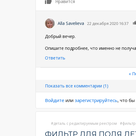
0
Нравится
Alla Savelieva
22 декабря 2020 16:37
Добрый вечер.
Опишите подробнее, что именно не получа
Ответить
Нумерация
Пе
« П
стр
страниц
Показать все комментарии (1)
Войдите
или
зарегистрируйтесь
, что б
деталь с редактируемым реестром
фильтр
ФИЛЬТР ДЛЯ ПОЛЯ Д