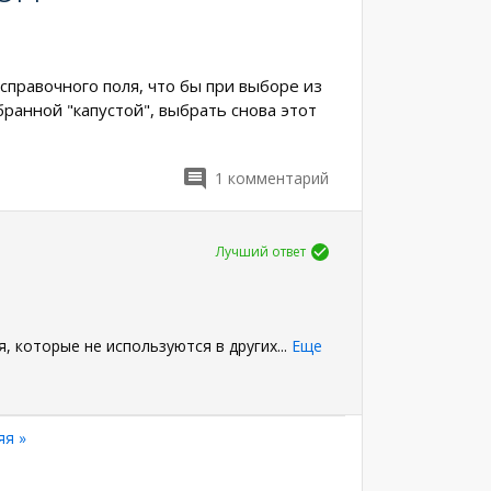
справочного поля, что бы при выборе из
бранной "капустой", выбрать снова этот
1
комментарий
Лучший ответ
, которые не используются в других
...
Еще
яя
яя »
а