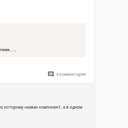
ляем
...
4
комментария
по которому назван компонент, а в одном