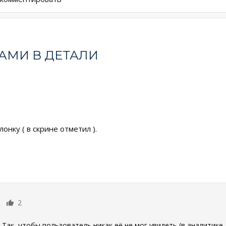
АМИ В ДЕТАЛИ
онку ( в скрине отметил ).
2
 Так, чтобы пользователь никак её не мог увидеть (в аналитике