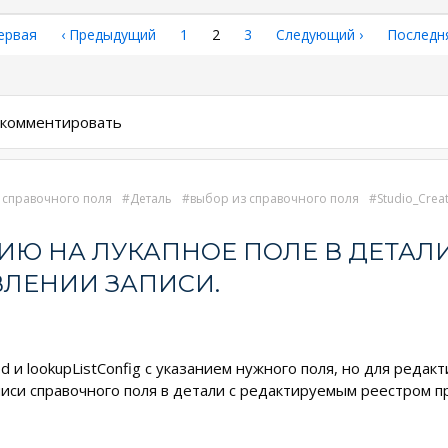
рвая
ервая
←
‹ Предыдущий
Страница
1
Текущая
2
Страница
3
Следующая
Следующий ›
Последн
Последн
аница
страница
страница
страниц
ы комментировать
 справочного поля
Деталь
выбор из справочного поля
Studio_Crea
ИЮ НА ЛУКАПНОЕ ПОЛЕ В ДЕТАЛ
ВЛЕНИИ ЗАПИСИ.
 и lookupListConfig с указанием нужного поля, но для редак
си справочного поля в детали с редактируемым реестром п