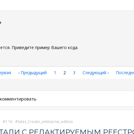
0
ется. Приведите пример Вашего кода.
рвая
ервая
←
‹ Предыдущий
Страница
1
Текущая
2
Страница
3
Следующая
Следующий ›
Последн
Последн
аница
страница
страница
страниц
ы комментировать
7.16
Sales_Creatio_enterprise_edition
ЕТАЛИ С РЕДАКТИРУЕМЫМ РЕЕСТ