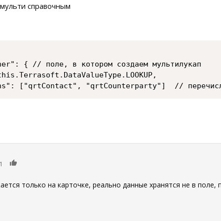
 мульти справочным
er": { // поле, в котором создаем мультилукап

his.Terrasoft.DataValueType.LOOKUP,

ns": ["qrtContact", "qrtCounterparty"]  // перечис
0
1
ется только на карточке, реально данные хранятся не в поле, 