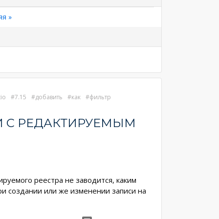
яя
яя »
а
tio
7.15
добавить
как
фильтр
И С РЕДАКТИРУЕМЫМ
тируемого реестра не заводится, каким
ри создании или же изменении записи на