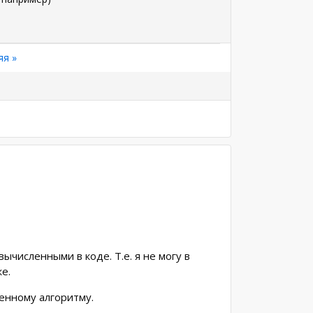
яя
яя »
а
ычисленными в коде. Т.е. я не могу в
е.
ленному алгоритму.