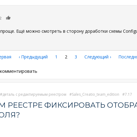
0
2
проще. Ещё можно смотреть в сторону доработки схемы Configura
рвая
ервая
←
‹ Предыдущий
Страница
1
Текущая
2
Страница
3
Следующая
Следующий ›
Последн
Последн
аница
страница
страница
страниц
ы комментировать
деталь с редактируемым реестром
Sales_Creatio_team_edition
7.17
ОМ РЕЕСТРЕ ФИКСИРОВАТЬ ОТОБ
ОЛЯ?