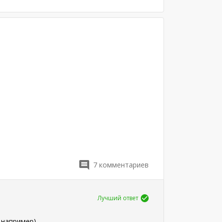
7
комментариев
Лучший ответ
, например)