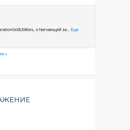
tionGridUtilities, отвечающей за
...
Еще
яя
яя »
а
РАЖЕНИЕ