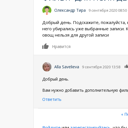
Олександр Тира
9 сентября 2020 08:50
Добрый день. Подскажите, пожалуйста, к
него убирались уже выбранные записи. К
овощ нельзя для другой записи
0
Нравится
Alla Savelieva
9 сентября 2020 13:58
Добрый день.
Вам нужно добавить дополнительную фильт
Ответить
Нумерация
Пе
« П
стр
страниц
Войдите
или
зарегистрируйтесь
, что б