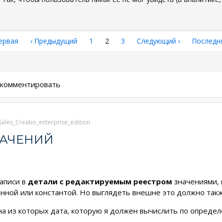
рвая
ервая
←
‹ Предыдущий
Страница
1
Текущая
2
Страница
3
Следующая
Следующий ›
Последн
Последн
аница
страница
страница
страниц
ы комментировать
Sales_Creatio_enterprise_edition
НАЧЕНИЙ
аписи в
детали с редактируемым реестром
значениями, в
нной или константой. Но выглядеть внешне это должно такж
на из которых дата, которую я должен вычислить по опреде