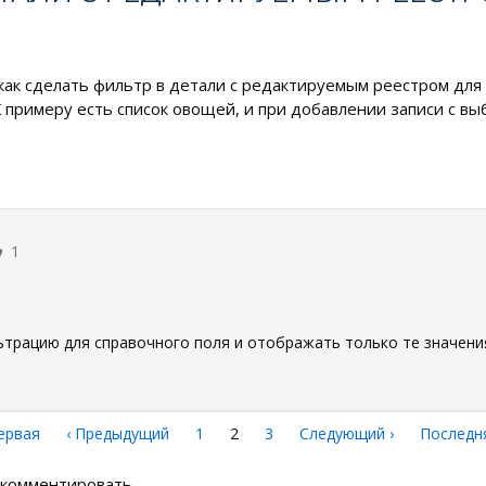
ак сделать фильтр в детали с редактируемым реестром для 
 примеру есть список овощей, и при добавлении записи с вы
1
рацию для справочного поля и отображать только те значения
рвая
ервая
←
‹ Предыдущий
Страница
1
Текущая
2
Страница
3
Следующая
Следующий ›
Последн
Последн
аница
страница
страница
страниц
ы комментировать