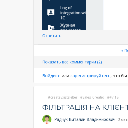
Ответить
Нумерация
Пе
« П
стр
страниц
Показать все комментарии (2)
Войдите
или
зарегистрируйтесь
, что б
createExistsFilter
Sales_Creatio
#7.18
ФІЛЬТРАЦІЯ НА КЛІЄНТ
Радчук Виталий Владимирович
2 окт