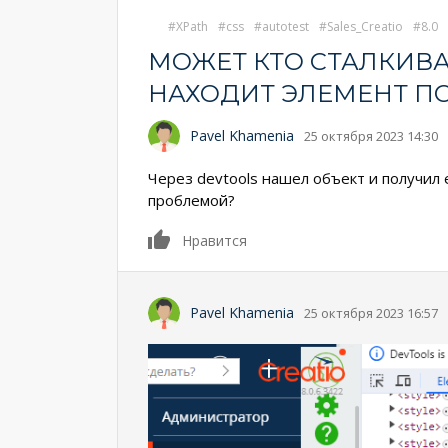
XPath
css
autotest
Sales_Creatio
8.0
МОЖЕТ КТО СТАЛКИВАЛ
НАХОДИТ ЭЛЕМЕНТ ПО
Pavel Khamenia
25 октября 2023 14:30
Через devtools нашел объект и получил 
проблемой?
0
Нравится
Pavel Khamenia
25 октября 2023 16:57