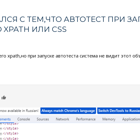
СЯ С ТЕМ,ЧТО АВТОТЕСТ ПРИ ЗАП
 XPATH ИЛИ CSS
его xpath,но при запуске автотеста система не видит этот об
0