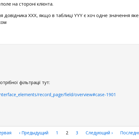
поле на стороні клієнта.
я довідника ХХХ, якщо в таблиці YYY є хоч одне значення яке в
ком
отрібної фільтрації тут:
interface_elements/record_page/field/overview#case-1901
рвая
ервая
←
‹ Предыдущий
Страница
1
Текущая
2
Страница
3
Следующая
Следующий ›
Последн
Последн
аница
страница
страница
страниц