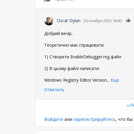
Oscar Dylan
24 ноября 2023 18:40
Добрий вечір,
Теоретично має спрацювати:
1) Створити EnableDebugger.reg файл
2) В цьому файлі написати:
Windows Registry Editor Version
...
Еще
Ответить
Нумерация
Пе
« П
стр
страниц
Войдите
или
зарегистрируйтесь
, что б