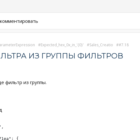
ы комментировать
arameterExpression
Expected_hex_0x_in_'{0}'
Sales_Creatio
#7.18
ЛЬТРА ИЗ ГРУППЫ ФИЛЬТРОВ
е фильтр из группы.
д
,

1ea": {
