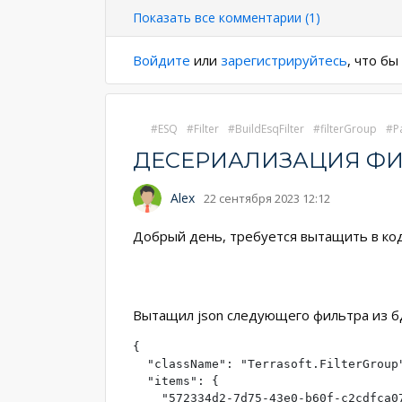
страниц
Показать все комментарии (1)
Войдите
или
зарегистрируйтесь
, что б
ESQ
Filter
BuildEsqFilter
filterGroup
P
ДЕСЕРИАЛИЗАЦИЯ ФИ
Alex
22 сентября 2023 12:12
Добрый день, требуется вытащить в код
Вытащил json следующего фильтра из б
{

  "className": "Terrasoft.FilterGroup"
  "items": {

    "572334d2-7d75-43e0-b60f-c2cdfca07