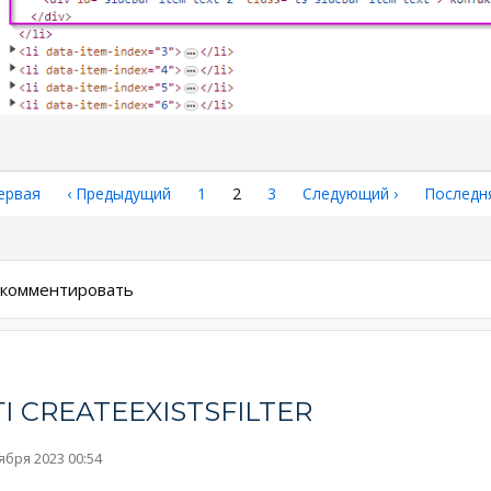
рвая
ервая
←
‹ Предыдущий
Страница
1
Текущая
2
Страница
3
Следующая
Следующий ›
Последн
Последн
аница
страница
страница
страниц
ы комментировать
І CREATEEXISTSFILTER
ября 2023 00:54