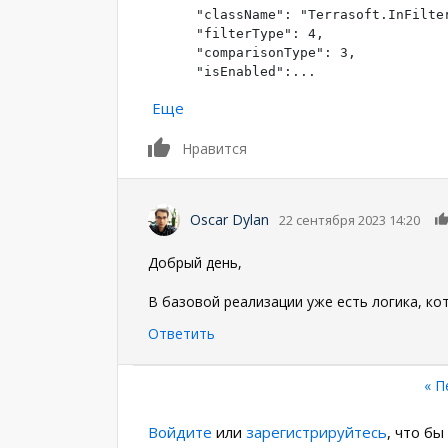
      "className": "Terrasoft.InFilter
      "filterType": 4,

      "comparisonType": 3,

      "isEnabled":
...
Еще
0
Нравится
Oscar Dylan
22 сентября 2023 14:20
Добрый день,
В базовой реализации уже есть логика, кот
Ответить
Нумерация
Пе
« П
стр
страниц
Войдите
или
зарегистрируйтесь
, что б