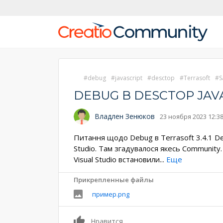
debug
javascript
desctop
Terrasoft
S
DEBUG В DESCTOP JAVAS
Владлен Зенюков
23 ноября 2023 12:3
Питання щодо Debug в Terrasoft 3.4.1 Deb
Studio. Там згадувалося якесь Community
Visual Studio встановили
...
Еще
Прикрепленные файлы
пример.png
0
Нравится