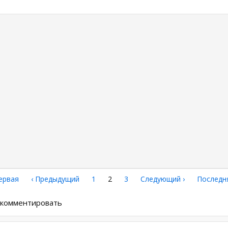
0
рвая
ервая
←
‹ Предыдущий
Страница
1
Текущая
2
Страница
3
Следующая
Следующий ›
Последн
Последн
аница
страница
страница
страниц
ы комментировать