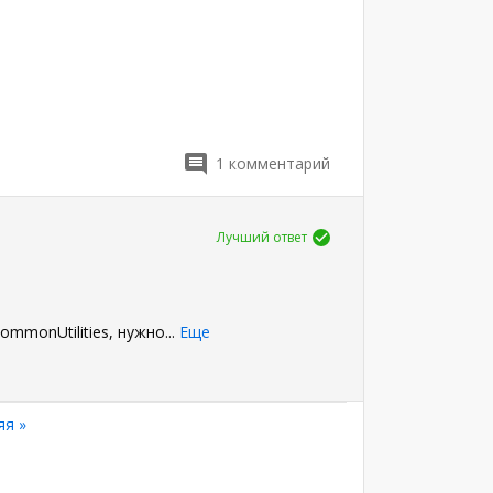
1
комментарий
Лучший ответ
ommonUtilities, нужно
...
Еще
яя
яя »
а