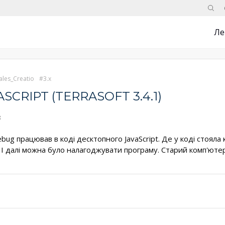
Поис
Ле
ales_Creatio
3.x
CRIPT (TERRASOFT 3.4.1)
8
ug працював в коді десктопного JavaScript. Де у коді стояла 
. І далі можна було налагоджувати програму. Старий комп'юте