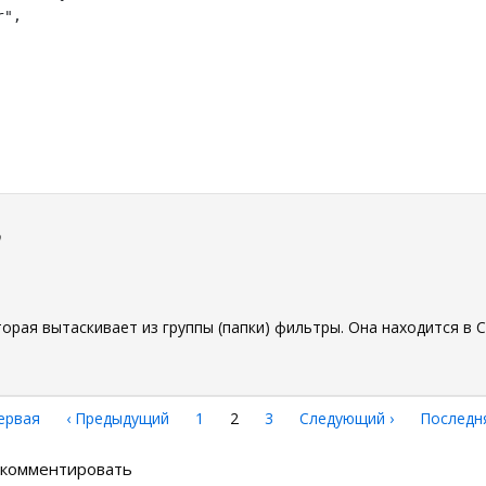
",

0
орая вытаскивает из группы (папки) фильтры. Она находится в C
рвая
ервая
←
‹ Предыдущий
Страница
1
Текущая
2
Страница
3
Следующая
Следующий ›
Последн
Последн
аница
страница
страница
страниц
ы комментировать