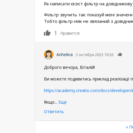
Як написати єкзіст фільтр на довідникову 
Фільтр звучить так: показуй мені значенн
Тобто фільтр ніяк не звязаний з довідни
1
Нравится
0
Anhelina
2 октября 2023 19:26
Доброго вечора, Віталій!
Ви можете подивитись приклад реалізації п
https://academy.creatio.com/docs/developer/
Якщо
...
Еще
Ответить
Нумерация
Пе
« П
стр