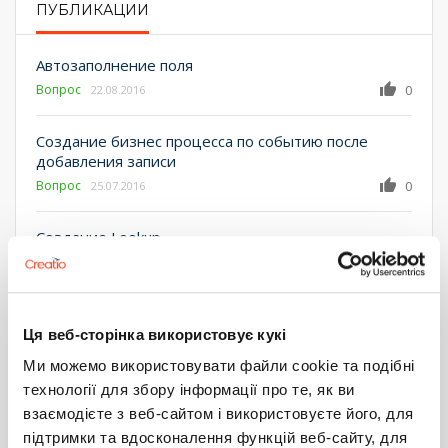
ПУБЛИКАЦИИ
PRIMARY TABS
Автозаполнение поля
Вопрос
0
22.08.2016
Создание бизнес процесса по событию после
добавления записи
Вопрос
0
25.07.2016
Создание Lookup.
Вопрос
2
18.07.2016
Фильтрация справочника
Ця веб-сторінка використовує кукі
Вопрос
0
12.07.2016
Ми можемо використовувати файли cookie та подібні
Изменение метаданных
технології для збору інформації про те, як ви
Вопрос
0
взаємодієте з веб-сайтом і використовуєте його, для
05.07.2016
підтримки та вдосконалення функцій веб-сайту, для