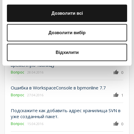
Дозволити всі
Создание popup окна
Вопрос
0
24.05.2016
Дозволити вибір
Изменение заблокированого пакета
Вопрос
2
29.04.2016
Відхилити
При удаления средства связи перемещать его в
временную таблицу
Вопрос
0
28.04.2016
Ошибка в WorkspaceConsole в bpmonline 7.7
Вопрос
1
27.04.2016
Подскажите как добавить адрес хранилища SVN в
уже созданный пакет.
Вопрос
0
15.04.2016