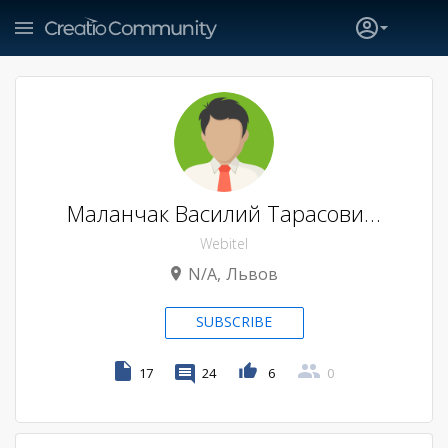
Маланчак Василий Тарасови…
Webitel
N/A
Львов
SUBSCRIBE
17
24
6
0