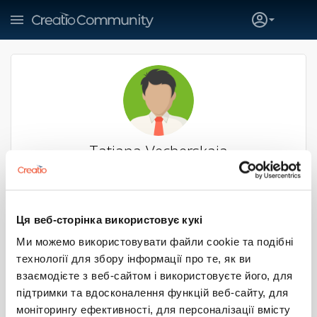
Tatiana Vecherskaia
Аналитик Creatio
Beesender
N/A
Вильнюс
Ця веб-сторінка використовує кукі
SUBSCRIBE
Ми можемо використовувати файли cookie та подібні
технології для збору інформації про те, як ви
5
2
1
0
взаємодієте з веб-сайтом і використовуєте його, для
підтримки та вдосконалення функцій веб-сайту, для
Больше
моніторингу ефективності, для персоналізації вмісту