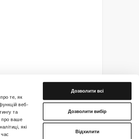
Дозволити всі
про те, як
функцій веб-
Дозволити вибір
тингу та
ю про ваше
е на связи!
алітиці, які
Відхилити
 час
(044) 363-31-33
support@creatio.com