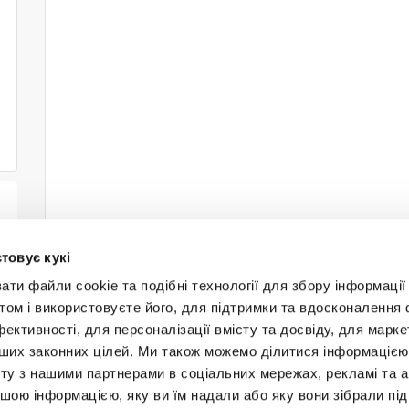
товує кукі
и файли cookie та подібні технології для збору інформації 
том і використовуєте його, для підтримки та вдосконалення 
фективності, для персоналізації вмісту та досвіду, для марке
інших законних цілей. Ми також можемо ділитися інформаціє
Будьт
ту з нашими партнерами в соціальних мережах, рекламі та ан
ншою інформацією, яку ви їм надали або яку вони зібрали під
+38 