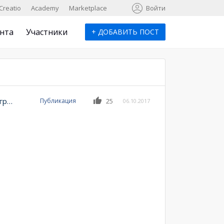
к
Creatio
Academy
Marketplace
Войти
нта
Участники
+
ДОБАВИТЬ ПОСТ
Cоздавайте дополнения и бизнес-процессы и выигрывайте iPhone
Публикация
25
06.10.2017