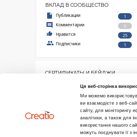
ВКЛАД В СООБЩЕСТВО
Публикации
1
Комментарии
0
Нравится
25
Подписчики
1
СЕРТИФИКАТЫ И БЕЙДЖИ
Ця веб-сторінка викорис
Ми можемо використовуват
ви взаємодієте з веб-сай
сайту, для моніторингу е
аналітики, а також для 
використання нашого сай
можуть поєднувати її з і